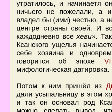
утратилось, и начинаетя о
ничьего не пожелали, а и
владел бы (ими) честью, а н
центре страны своей. И вс
каждодневно все
хеви
».
Так
Ксанского ущелья начинаетс
себе хозяина и одноврем
говорится об эпохе
V
мифологическая датировка.
Потом к ним пришёл из
Д
дали усыпальницу в этом х
и так он основал род Ксан
можно сделать вывод, чт