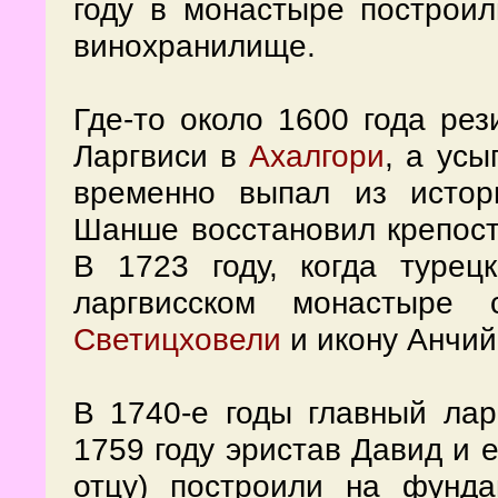
году в монастыре построил
винохранилище.
Где-то около 1600 года ре
Ларгвиси в
Ахалгори
, а ус
временно выпал из истор
Шанше восстановил крепость
В 1723 году, когда туре
ларгвисском монастыре 
Светицховели
и икону Анчий
В 1740-е годы главный лар
1759 году эристав Давид и 
отцу) построили на фунд