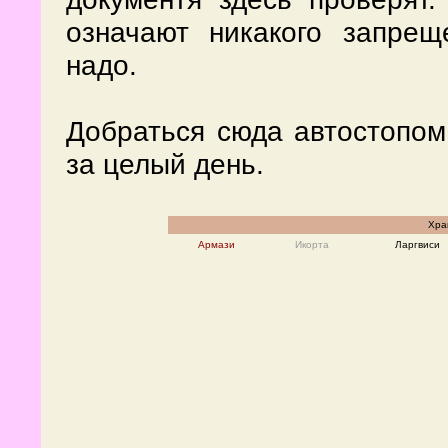
означают никакого запрещ
надо.
Добраться сюда автостопом
за целый день.
Хра
Армази
Икорта
Ларгвиси