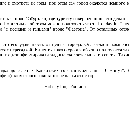
ге и смотреть на горы, при этом сам город окажется немного в
т в квартале Сабуртало, где туристу совершенно нечего делать.
 Но и этим свойством можно пользоваться: от "Holiday Inn" не
 "с песнями и танцами" вроде "Фаэтона". От остальных отеле
 это его удаленность от центра города. Она отчасти компенс
ется с пересадкой. Клиенты такого уровня обычно пользуются та
ри: их дезинформировали жадные околоотельные таксисты. Такие
здка до зеленых Кавказских гор занимает лишь 10 минут". 
ию), хотя строго говоря это не кавказские горы.