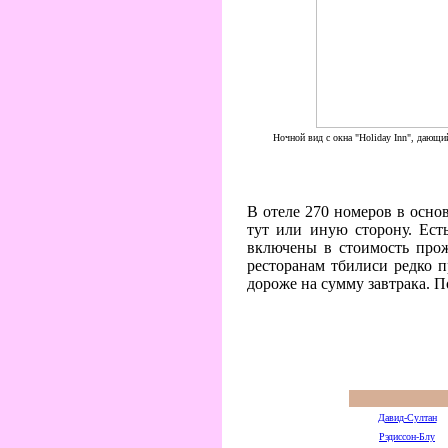
Ночной вид с окна "Holiday Inn", дающий
В отеле 270 номеров в основ
тут или иную сторону. Ест
включены в стоимость прожи
ресторанам тбилиси редко п
дороже на сумму завтрака. 
Давид-Султан
Рэдиссон-Блу