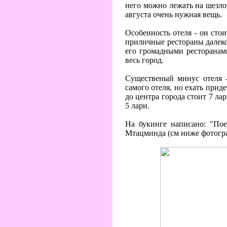
него можно лежать на шезлон
августа очень нужная вещь.
Особенность отеля - он стои
приличные рестораны далеко.
его громадными ресторанами
весь город.
Существеный минус отеля -
самого отеля, но ехать прид
до центра города стоит 7 ла
5 лари.
На букинге написано: "Пое
Мтацминда (см ниже фотограф