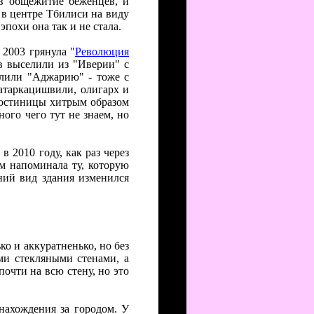
 в общежитие беженцев, и
 в центре Тбилиси на виду
эпохи она так и не стала.
 2003 грянула "
Революция
в выселили из "Иверии" с
елили "Аджарию" - тоже с
Патаркацишвили, олигарх и
 гостиницы хитрым образом
го чего тут не знаем, но
в 2010 году, как раз через
ом напоминала ту, которую
ний вид здания изменился
ко и аккуратненько, но без
ми стекляными стенами, а
почти на всю стену, но это
нахождения за городом. У