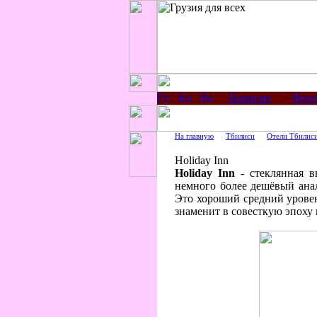
Новости
Фото
На главную
Тбилиси
Отели Тбилис
Holiday Inn
Holiday Inn
- стеклянная в
немного более дешёвый анало
Это хороший средний уровень
знаменит в совесткую эпоху