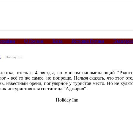
графии
О Грузии
Виза
История Грузии
Экскурс
и
Holiday Inn
ысотка, отель в 4 звезды, во многом напоминающий "Рэдисс
г - всё то же самое, но попроще. Нельзя сказать, что этот оте
, известный бренд, популярное у туристов место. Но не культо
 как интуристовская гостиница "Аджария".