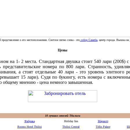
 представление о его местоположении. Светлое пятно слева - это
собор Самеба
, центр города. Вышка на
Цены
ном на 1- 2 места. Стандартная двушка стоит 540 лари (200$) 
ь представительские номера по 800 лари. Странность, удивля
вания, а стоят отдельные 40 лари - это уровень элитного ре
ревышает 15 лари). Судя по букингу, есть номера с включенны
По общему мнению - цена немного завышенная.
10 лучших отелей Тбилиси
Фабрика
Holiday Inn
Мариотт
Rooms Hotel Tbilisi
Tbilisi Central
Tiflis Palace
Ша