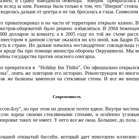
азией, и страну наводнили беженцы. "Иверия" превратилась
вслед за ним. Разница была только в том, что "Иверия" стояла
ходилась дальше от центра и не так бросалась в глаза. Символом 
то приватизировал и на части её территории открыли казино. В
монстров-общежитий было решено избавляться. В 2004 беженце
00 долларов за комнату, а в 2005 году по той же схеме расс
Инвестором в данном случае оказался ни кто иной, как Бадри 
асть в стране. Но дальше началось нестандартное: совладельцы
ем вроде бы при помощи министра обороны Окруашвили. Мы мно
войны государства против опасного олигарха.
 превратился в "Holiday Inn Tbilisi". Он официально открылся 
она", опять же повторив его историю. Реконструкция во мног
так же балконы заменили на стекляные стены. И все же внеш
Современность
иссон-Блу", но при этом он дешевле почти вдвое. Внутри чистень
ссон хорош своими стеклянными стенами, и особенно угловы
анировке таких не имеет. У него все же окна. Большие, до пола, 
большой открытый бассейн, который дает некоторую иллюзию 