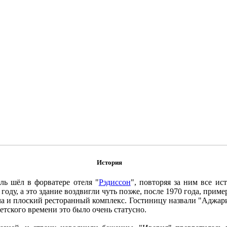
История
ль шёл в форватере отеля "
Рэдиссон
", повторяя за ним все ис
году, а это здание воздвигли чуть позже, после 1970 года, приме
а и плоский ресторанный комплекс. Гостиницу назвали "Аджари
етского времени это было очень статусно.