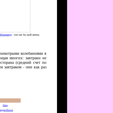
Мтацминде
- уже как бы край центра.
с некотрыми колебаниями в
ющая многих: завтраки не
сторана (средний счет по
м завтраком - они как раз
Ната
рден-Вилла