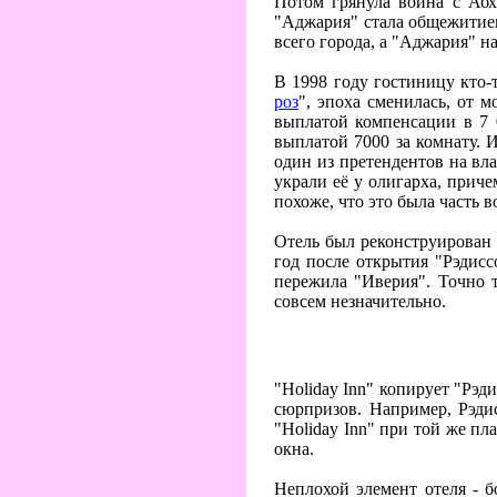
Потом грянула война с Абх
"Аджария" стала общежитием 
всего города, а "Аджария" на
В 1998 году гостиницу кто-
роз
", эпоха сменилась, от 
выплатой компенсации в 7 0
выплатой 7000 за комнату. 
один из претендентов на вл
украли её у олигарха, прич
похоже, что это была часть 
Отель был реконструирован и
год после открытия "Рэдисс
пережила "Иверия". Точно 
совсем незначительно.
"Holiday Inn" копирует "Рэд
сюрпризов. Например, Рэди
"Holiday Inn" при той же пл
окна.
Неплохой элемент отеля - 