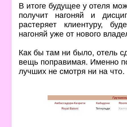
В итоге будущее у отеля мож
получит нагоняй и дисци
растеряет клиентуру, бу
нагоняй уже от нового владе
Как бы там ни было, отель с
вещь поправимая. Именно по
лучших не смотря ни на что.
Грузинск
Амбассадори-Качрети
Кабадони
Rooms
Royal Batoni
Тетнульди
Хилто