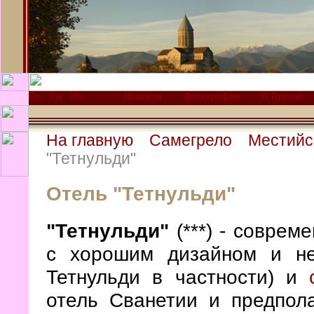
Новости
Фотографии
О Грузии
На главную
Самегрело
Местийс
"Тетнульди"
Отель "Тетнульди"
"Тетнульди"
(***) - совре
с хорошим дизайном и не
Тетнульди в частности) и
отель Сванетии и предпол