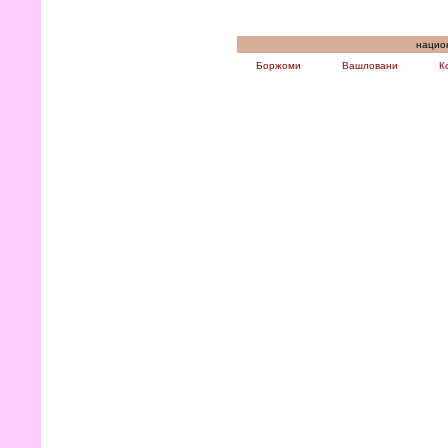
национ
Боржоми
Вашловани
К