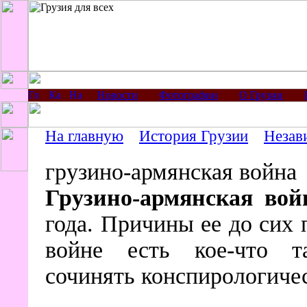
Новости
Фотографии
О Грузии
На главную
История Грузии
Незав
грузино-армянская война
Грузино-армянская вой
года. Причины ее до сих 
войне есть кое-что т
сочинять конспирологичес