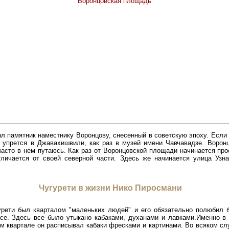
ял памятник наместнику Воронцову, снесенный в советскую эпоху. Если 
 упрется в Джавахишвили, как раз в музей имени Чавчавадзе. Воронц
 часто в нем путаюсь. Как раз от Воронцовской площади начинается пр
тличается от своей северной части. Здесь же начинается улица Узна
Чугурети в жизни Нико Пиросмани
урети был кварталом "маленьких людей" и его обязательно полюбил 
се. Здесь все было утыкано кабаками, духанами и лавками.Именно в
м квартале он расписывал кабаки фресками и картинами. Во всяком случ