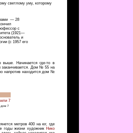
тому светлому уму, которому
урами — 28
кончил
рофессор с
ситета (1921—
основатель и
гии (с 1957 его
 выше. Начинается где-то в
м заканчивается. Дом № 55 на
ямо напротив находится дом №
 дом 7
янется метров 400 на юг, где
ие годы жизни художник
Нико
здесь сейчас находится его