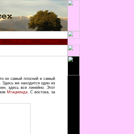
и
Об авторе
Гостевая
что он самый плоский и самый
. Здесь же находится один из
чен, здесь все линейно. Этот
оном
Мтацминда.
С востока, за