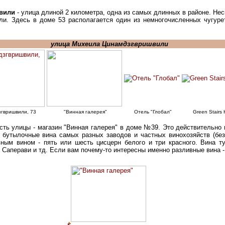
вили
- улица длиной 2 километра, одна из самых длинных в районе. Нес
и. Здесь в доме 53 располагается один из немногочисленных чугуретс
улица Михеила Цинамдзгвришвили
гвришвили, 73
"Винная галерея"
Отель "Глобал"
Green Stairs 
ть улицы - магазин "Винная галерея" в доме №39. Это действительно 
 бутылочные вина самых разных заводов и частных винохозяйств (без
вным вином - пять или шесть цисцерн белого и три красного. Вина т
 Саперави и тд. Если вам почему-то интересны именно разливные вина -