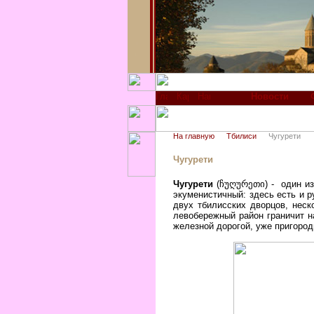
Новости
На главную
Тбилиси
Чугурети
Чугурети
Чугурети
(ჩუღურეთი) - один из 
экуменистичный: здесь есть и р
двух тбилисских дворцов, неск
левобережный район граничит 
железной дорогой, уже пригород