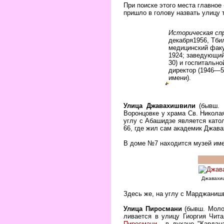
При поиске этого места главное
пришло в голову назвать улицу 
Историческая сп
декабря1956, Тбил
медицинский факу
1924; заведующий
30) и госпитально
директор (1946—5
имени).
Улица Джавахишвили
(бывш. Н
Воронцовке у храма Св. Николая
углу с Абашидзе является като
66, где жил сам академик Джава
В доме №7 находится музей име
Джавахи
Здесь же, на углу с Марджанишв
Улица Пиросмани
(бывш. Молок
ливается в улицу Гиоргия Чит
Пиросмани
- в духане "Кардан