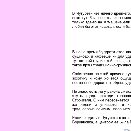
В Чугурети нет ничего древнего
веке тут было несколько неме
только где-то на Агмашенебел
любил бы этот квартал, если бы
В наше время Чугурети стал ава
суши-бар, и кафеешечки для уда
тут нет той грузинской попсы, ч
такое прям традиционно-грузинс
Собственно по этой причине ту
экзотику и кому хочется ощущ
постепенно дорожают. Здесь удо
Не знаю, есть ли у района смы
эту площадь проходит главная
Строителя. С ним пересекается
же имени и упирается в ха
труднопроизносимым названием:
Если входить в Чугурети с юга 
Воронцовка, а центром её была