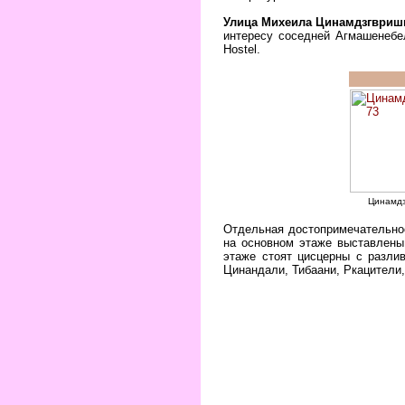
Улица Михеила Цинамдзгвриш
интересу соседней Агмашенебел
Hostel.
Цинамдз
Отдельная достопримечательнос
на основном этаже выставлены
этаже стоят цисцерны с разли
Цинандали, Тибаани, Ркацители,