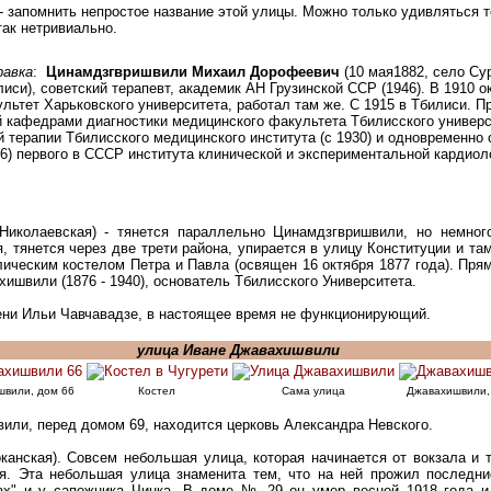
 - запомнить непростое название этой улицы. Можно только удивляться 
так нетривиально.
равка
:
Цинамдзгвришвили Михаил Дорофеевич
(10 мая1882, село С
иси), советский терапевт, академик АН Грузинской ССР (1946). В 1910 о
льтет Харьковского университета, работал там же. С 1915 в Тбилиси. П
 кафедрами диагностики медицинского факультета Тбилисского универ
й терапии Тбилисского медицинского института (с 1930) и одновременно 
6) первого в СССР института клинической и экспериментальной кардиоло
иколаевская) - тянется параллельно Цинамдзгвришвили, но немного
, тянется через две трети района, упирается в улицу Конституции и та
лическим костелом Петра и Павла (освящен 16 октября 1877 года). Пр
хишвили (1876 - 1940), основатель Тбилисского Университета.
ни Ильи Чавчавадзе, в настоящее время не функционирующий.
улица Иване Джавахишвили
швили, дом 66
Костел
Сама улица
Джавахишвили,
или, перед домом 69, находится церковь Александра Невского.
анская). Совсем небольшая улица, которая начинается от вокзала и т
ая. Эта небольшая улица знаменита тем, что на ней прожил последн
ах" и у сапожника Чинка. В доме № 29 он умер весной 1918 года и 