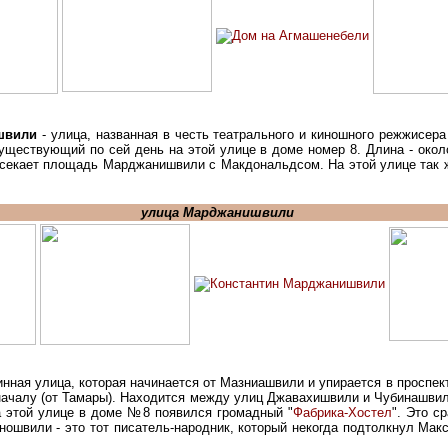
швили
- улица, названная в честь театрального и киношного режжисер
существующий по сей день на этой улице в доме номер 8. Длина - окол
ресекает площадь Марджанишвили с Макдональдсом. На этой улице так 
улица Марджанишвили
нная улица, которая начинается от Мазниашвили и упирается в проспек
 началу (от Тамары). Находится между улиц Джавахишвили и Чубинашви
а этой улице в доме №8 появился громадный "
Фабрика-Хостел
". Это с
ношвили - это тот писатель-народник, который некогда подтолкнул Макс