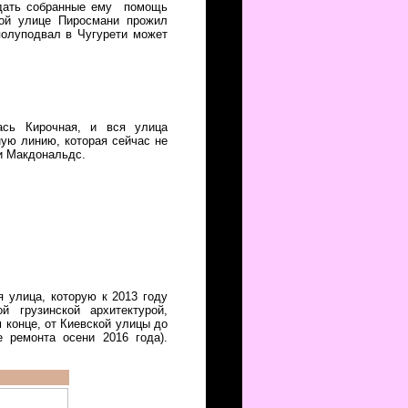
редать собранные ему помощь
кой улице Пиросмани прожил
полуподвал в Чугурети может
ась Кирочная, и вся улица
ую линию, которая сейчас не
 и Макдональдс.
я улица, которую к 2013 году
 грузинской архитектурой,
 конце, от Киевской улицы до
 ремонта осени 2016 года).