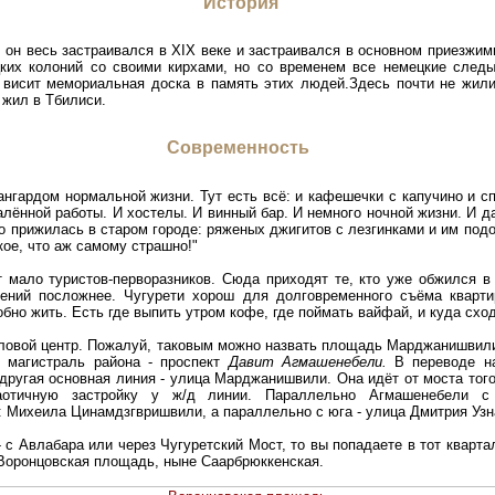
История
, он весь застраивался в XIX веке и застраивался в основном приезжим
цких колоний со своими кирхами, но со временем все немецкие следы
и висит мемориальная доска в память этих людей.Здесь почти не жил
 жил в Тбилиси.
Современность
нгардом нормальной жизни. Тут есть всё: и кафешечки с капучино и спа
лённой работы. И хостелы. И винный бар. И немного ночной жизни. И да
то прижилась в старом городе: ряженых джигитов с лезгинками и им подоб
кое, что аж самому страшно!"
т мало туристов-перворазников. Сюда приходят те, кто уже обжился в 
ений посложнее. Чугурети хорош для долговременного съёма кварти
бно жить. Есть где выпить утром кофе, где поймать вайфай, и куда схо
словой центр. Пожалуй, таковым можно назвать площадь Марджанишвили
 магистраль района - проспект
Давит Агмашенебели.
В переводе на
 другая основная линия - улица Марджанишвили. Она идёт от моста тог
отичную застройку у ж/д линии. Параллельно Агмашенебели с
 Михеила Цинамдзгвришвили, а параллельно с юга - улица Дмитрия Узн
- с Авлабара или через Чугуретский Мост, то вы попадаете в тот кварта
 Воронцовская площадь, ныне Саарбрюккенская.