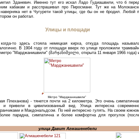
заметил Зданевич. Именно тут его искал Ладо Гудиашвили, что б пе
тским кабакам и расспрашивал про Пиросмани. Тут же на Молоканс
 наверняка нет в Чугурети такой улицы, где бы он не бродил. Любой 
тором он работал.
Улицы и площади
когда-то здесь стояла немецкая кирха, откуда площадь называл
логично. В 1904 году от площади вверх по улице проложили трамвайн
я метро "Марджанишвили" (
მარჯანიშვილი,
открыта 11 января 1966 года)
Метро "Марджанишвили"
ая Плеханова) - тянется почти на 2 километра. Это очень симпатична
и и привели в цивилизованный вид. Улица интересна современной
оранчиками и Макдональдсом. По ней интересно гулять. На своем южном
более парадна, симпатична и более комфортна для прогулок (после
улица Давит Агмашенебели