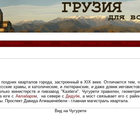
Фотографии
О Грузии
Виза
История Грузии
Экскурси
поздних кварталов города, застроенный в XIX веке. Отличается тем, 
усские храмы, и католические, и лютеранские, и даже домик иеговистов
олько министерств и пивзавод "Казбеги". Чугурети правилен, геометри
на юге с
Авлабаром
, на севере с
Дидубе
, а мост связывает его с рай
ы. Проспект Давида Агмашенебели - главная магистраль квартала.