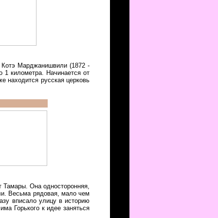
а Котэ Марджанишвили (1872 -
о 1 километра. Начинается от
же находится русская церковь
т Тамары. Она односторонняя,
ли. Весьма рядовая, мало чем
разу вписало улицу в историю
има Горького к идее заняться