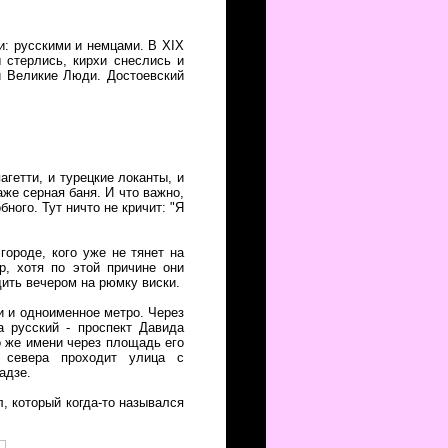
и: русскими и немцами. В XIX
 стерлись, кирхи снеслись и
и Великие Люди. Достоевский
гетти, и турецкие локанты, и
же серная баня. И что важно,
ного. Тут ничто не кричит: "Я
городе, кого уже не тянет на
р, хотя по этой причине они
дить вечером на рюмку виски.
 и одноименное метро. Через
 русский - проспект Давида
о же имени через площадь его
 севера проходит улица с
адзе.
л, который когда-то назывался