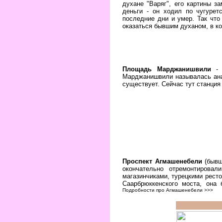
духане "Варяг", его картины 
деньги - он ходил по чугуре
последние дни и умер. Так что
оказаться бывшим духаном, в ко
Площадь Марджанишвили
- 
Марджанишвили называлась ана
существует. Сейчас тут станци
Проспект Агмашенебели
(бывш
окончательно отремонтировал
магазинчиками, турецкими рест
Саарбрюккенского моста, она 
Подробности про Агмашенебели >>>