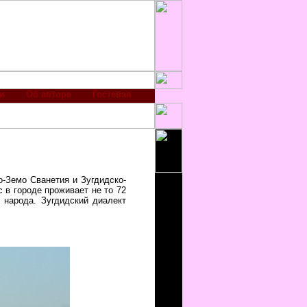
и
Об авторе
Гостевая
о-Земо Сванетия и Зугдидско-
 в городе проживает не то 72
 народа. Зугдидский диалект