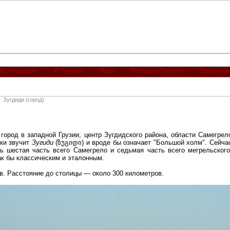
Фотографии
О Грузии
Виза
История Грузии
Экскурси
Зугдиди (город)
род в западной Грузии, центр Зугдидского района, области Самегрел
ки звучит
Зугиди
(ზუგიდი) и вроде бы означает "Большой холм". Сейчас
ть шестая часть всего Самегрело и седьмая часть всего мегрельского
ак бы классическим и эталонным.
ов. Расстояние до столицы — около 300 километров.