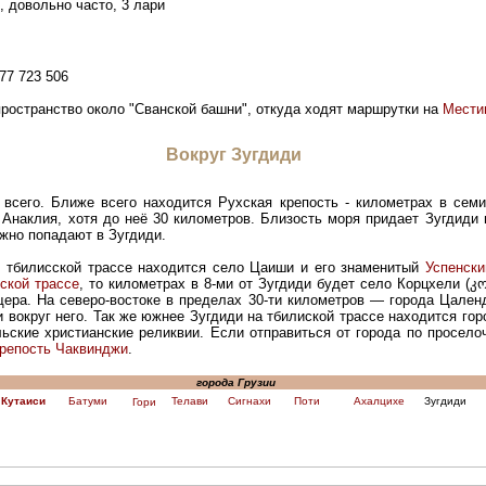
, довольно часто, 3 лари
77 723 506
ространство около "Сванской башни", откуда ходят маршрутки на
Мести
Вокруг Зугдиди
 всего. Ближе всего находится Рухская крепость - километрах в семи
Анаклия, хотя до неё 30 километров. Близость моря придает Зугдиди 
ежно попадают в Зугдиди.
о тбилисской трассе находится село Цаиши и его знаменитый
Успенск
ской трассе
, то километрах в 8-ми от Зугдиди будет село
Корцхели (კო
щера. На северо-востоке в пределах 30-ти километров
— города Цален
 вокруг него.
Так же южнее Зугдиди на тбилиской трассе находится го
ьские христианские реликвии. Если отправиться от города по проселоч
репость Чаквинджи
.
города Грузии
Кутаиси
Батуми
Телави
Сигнахи
Поти
Ахалцихе
Зугдиди
Гори