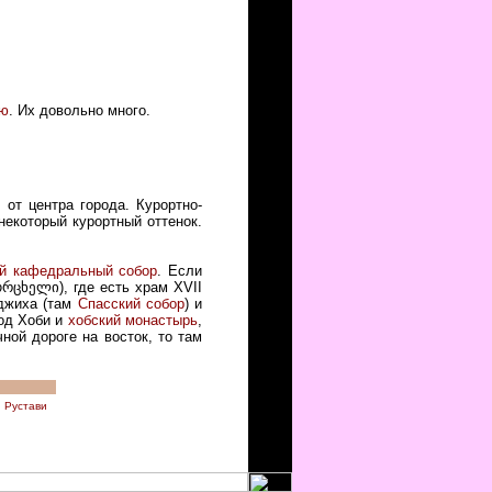
ю
. Их довольно много.
 от центра города. Курортно-
некоторый курортный оттенок.
ий кафедральный собор
. Если
რცხელი), где есть храм XVII
джиха (там
Спасский собор
) и
род Хоби и
хобский монастырь
,
ной дороге на восток, то там
Рустави