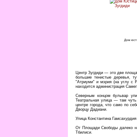
Дом юст
Центр Зугдиди — это две площад
большие тенистые деревья, т
"Атриуми" и мэрия (на углу с
находится администрация Самегр
Северным концом бульвар упи
Театральная улица — там чуть
центре города, что само по се
Дворцу Дадиани.
Улица Константина Гамсахурдия 
От Площади Свободы далеко на
Тбилиси.