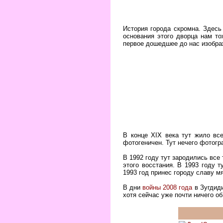
История города скромна. Здесь
основания этого дворца нам то
первое дошедшее до нас изобра
В конце XIX века тут жило вс
фотогеничен. Тут нечего фотогр
В 1992 году тут зародились все
этого восстания. В 1993 году 
1993 год принес городу славу м
В дни
войны 2008 года
в Зугдиди
хотя сейчас уже почти ничего об