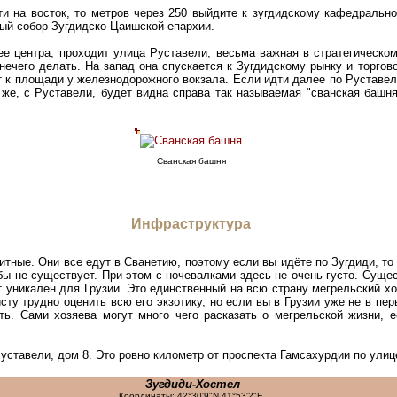
 на восток, то метров через 250 выйдите к зугдидскому кафедрально
ный собор Зугдидско-Цаишской епархии.
ее центра, проходит улица Руставели, весьма важная в стратегическо
нечего делать. На запад она спускается к Зугдидскому рынку и торгово
т к площади у железнодорожного вокзала. Если идти далее по Руставел
 же, с Руставели, будет видна справа так называемая "сванская башн
Сванская башня
Инфраструктура
итные. Они все едут в Сванетию, поэтому если вы идёте по Зугдиди, то
бы не существует. При этом с ночевалками здесь не очень густо. Суще
т уникален для Грузии. Это единственный на всю страну мегрельский 
сту трудно оценить всю его экзотику, но если вы в Грузии уже не в пе
ть. Сами хозяева могут много чего расказать о мегрельской жизни, 
уставели, дом 8. Это ровно километр от проспекта Гамсахурдии по улиц
Зугдиди-Хостел
Координаты: 42°30'9"N 41°53'2"E