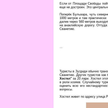
Если от Площади Свободы пойти
еще не достроен. Это централь
Поперёк Бульвара, чуть северн
1000 метров и там практически 
далее через 560 метров выходи
на анаклийскую дорогу. Оттуда
Сванетию.
...
Туристы в Зугдиди обычно транз
Сванетию. Других туристов как 
Хостел"
за 20 лари. Хостел это
в роли хозяев. Случайному тури
оценить всю его нестандартнос
вопросы.
Хостел живет по адресу улица Р