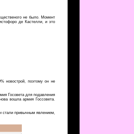
ущественого не было. Момент
истофоро де Кастелли, и это
9% новострой, поэтому он не
армия Госовета для подавления
снова вошла армия Госсовета.
ки стали привычным явлением,