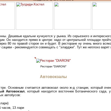
ны. Дешевые едальни кучкуются у рынка. Из серьезного и интересного 
ии. Он находится прямо в центре: надо от центральной площади пройти
рез 80 по правой сторое он и будет. В ресторане ну очень много всяко
 сациви - рекомендуется совмещать с "эларджи". Тут же неплохо варят 
Ресторан "DIARONI"
Автовокзалы
 три. Основным считается автовокзал около ж-д станции, который оче
ый Автовокзал
, который находится восточнее Ботанического сада, у
ых автобусов:
 лари)
 часов, 13 лари