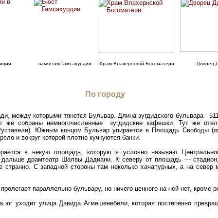
иции
памятник Гамсахурдии
Храм Влахернской Богоматери
Дворец 
По городу
и, между которыми тянется Бульвар. Длина зугдидского бульвара - 511 
ут же собраны немногочисленные зугдидские кафешки. Тут же отель
 Руставели). Южным концом Бульвар упирается в Площадь Свободы (
ело и вокруг которой плотно кучкуются банки.
рается в некую площадь, которую я условно называю Центральной
 дальше драмтеатр Шалвы Дадиани. К северу от площадь — стадион,
бе странно. С западной стороны там неколько хачапурных, а на север
пролегает параллельно бульвару, но ничего ценного на ней нет, кроме р
 юг уходит улица Давида Агмешенебели, которая постепенно превращ