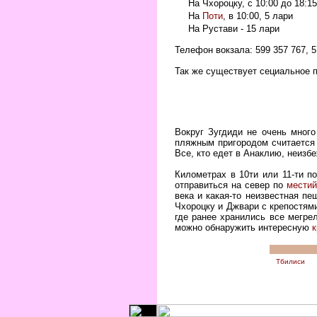
На Чхороцку, с 10:00 до 18:15
На
Поти
, в 10:00, 5 лари
На Рустави - 15 лари
Телефон вокзала: 599 357 767, 5
Так же существует сециальное п
Вокруг Зугдиди не очень много
пляжным пригородом считается 
Все, кто едет в Анаклию, неизб
Километрах в 10ти или 11-ти п
отправиться на север по
местий
века и какая-то неизвестная пе
Чхороцку и Джвари с крепостями
где ранее хранились все мегрел
можно обнаружить интересную
к
Тбилиси