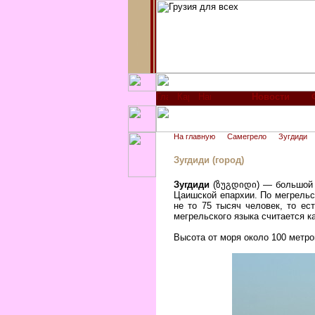
Новости
На главную
Самегрело
Зугдиди
Зугдиди (город)
Зугдиди
(ზუგდიდი) — большой го
Цаишской епархии. По мегрельс
не то 75 тысяч человек, то ес
мегрельского языка считается к
Высота от моря около 100 метр