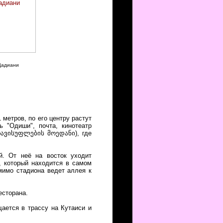
Дадиани
метров, по его центру растут
 "Одиши", почта, кинотеатр
თავისუფლების მოედანი), где
. От неё на восток уходит
 который находится в самом
 мимо стадиона ведет аллея к
есторана.
ается в трассу на Кутаиси и