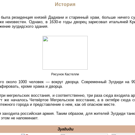
История
 была резиденция князей Дадиани и старинный храм, больше ничего с
же неизвестен. Однако, в 1630-е годы дворец зарисовал итальяней Кр
жение зугдидского здания.
Рисунок Кастелли
его около 1000 человек — вокруг дворца. Современный Зугдиди на 9
афировать, кроме храма и дворца.
 три мегрельских восстания, и соответственно, три раза сюда входила 
тут же началось Четвёртое Мегрельское восстание, а в октябре сюда 
ятежного города и представление о нем, как об опасном месте.
 заходила российская армия. Таким образом, для жителей Зугдиди тан
 этом не напоминает.
Зугдиди