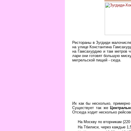
Рестораны в Зугдиди малочислен
на улице Константина Гамсахурд
на Гамсахурдию и там метров че
лари они готовят большую миску
мегрельской пищей - сюда.
Их как бы несколько, примерно
Существует так же
Центральн
Отсюда ходит несколько рейсов
На Москву по вторникам (220
На Тбилиси, через каждые 1,5