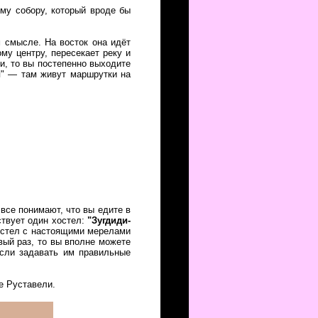
му собору, который вроде бы
м смысле. На восток она идёт
му центру, пересекает реку и
и, то вы постепенно выходите
я" — там живут маршрутки на
 все понимают, что вы едите в
ствует один хостел:
"Зугдиди-
хостел с настоящими мерелами
рвый раз, то вы вполне можете
если задавать им правильные
е Руставели.