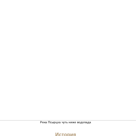
Река Псырцха чуть ниже водопада
История