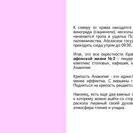
К северу от храма находится
винограда (сацнехели), нескол
начинается тропа в ущелье Пс
паломничества. Абхазское госу
приходить сюда утром до 09:00,
Итак, это все окрестности Хр
афонской жизни №2
– пещер
комплекс столовых, кафешек, м
Анакопия.
Крепость Анакопия - это единс
менее эффектна. С вершины г
Подняться на крепость решаются
Наконец, есть еще два важных 
к которому можно выйти со сто
раскола лишеный своей духов
атмосфера тления и упадка.