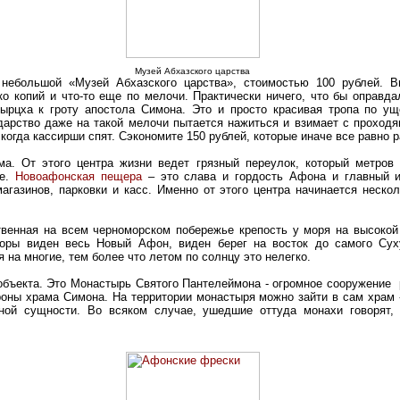
Музей Абхазского царства
 небольшой «Музей Абхазского царства», стоимостью 100 рублей. В
ько копий и что-то еще по мелочи. Практически ничего, что бы оправд
ырцха к гроту апостола Симона. Это и просто красивая тропа по ущ
дарство даже на такой мелочи пытается нажиться и взимает с проходя
 когда кассирши спят. Сэкономите 150 рублей, которые иначе все равно 
ама. От этого центра жизни ведет грязный переулок, который метро
е.
Новоафонская пещера
– это слава и гордость Афона и главный и
агазинов, парковки и касс. Именно от этого центра начинается нескол
твенная на всем черноморском побережье крепость у моря на высокой
оры виден весь Новый Афон, виден берег на восток до самого Сух
 на многие, тем более что летом по солнцу это нелегко.
объекта. Это Монастырь Святого Пантелеймона - огромное сооружение 
роны храма Симона. На территории монастыря можно зайти в сам храм -
ной сущности. Во всяком случае, ушедшие оттуда монахи говорят, 