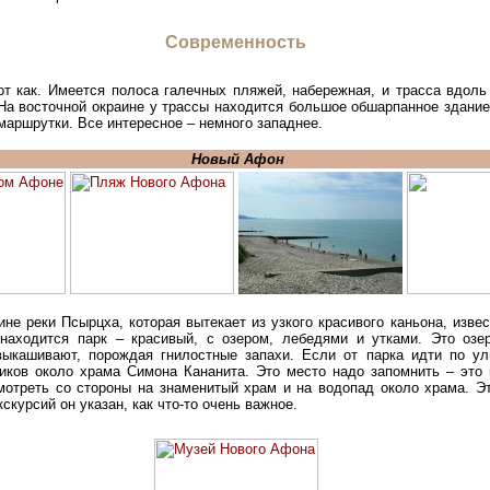
Современность
т как. Имеется полоса галечных пляжей, набережная, и трасса вдоль
 На восточной окраине у трассы находится большое обшарпанное здани
маршрутки. Все интересное – немного западнее.
Новый Афон
не реки Псырцха, которая вытекает из узкого красивого каньона, изве
 находится парк – красивый, с озером, лебедями и утками. Это озе
выкашивают, порождая гнилостные запахи. Если от парка идти по у
иков около храма Симона Кананита. Это место надо запомнить – это
отреть со стороны на знаменитый храм и на водопад около храма. Эт
кскурсий он указан, как что-то очень важное.