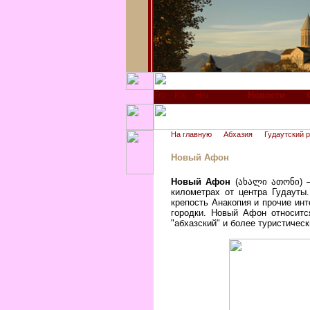
Новости
На главную
Абхазия
Гудаутский 
Новый Афон
Новый Афон
(ახალი ათონი) – 
километрах от центра Гудауты
крепость Анакопия и прочие ин
городки. Новый Афон относитс
"абхазский" и более туристичес