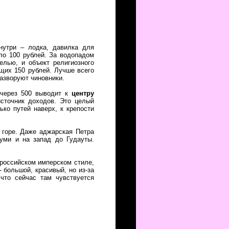
нутри – лодка, давилка для
ало 100 рублей. За водопадом
елью, и объект религиозного
щих 150 рублей. Лучше всего
разворуют чиновники.
в через 500 выводит к
центру
сточник доходов. Это целый
ько путей наверх, к крепости
 горе. Даже аджарская Петра
уми и на запад до Гудауты.
российском имперском стиле,
 большой, красивый, но из-за
что сейчас там чувствуется