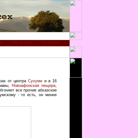
и
Об авторе
Гостевая
рах от центра
Сухуми
и в 16
храмы,
Новоафонская пещера
,
бгоняет все прочие абхазские
умскому - то есть, он менее