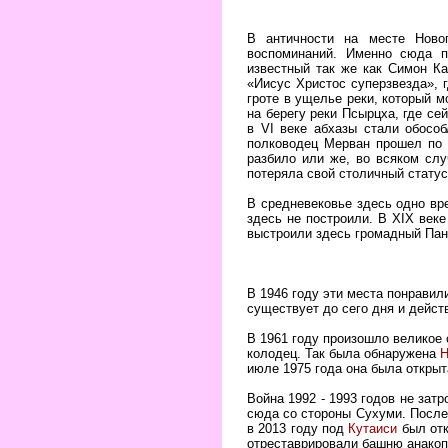
В античности на месте Новог
воспоминаний. Именно сюда п
известный так же как Симон Ка
«Иисус Христос суперзвезда», г
гроте в ущелье реки, который м
на берегу реки Псырцха, где с
в VI веке абхазы стали обособ
полководец Мерван прошел по в
разбило или же, во всяком слу
потеряла свой столичный статус
В средневековье здесь одно вр
здесь не построили. В XIX веке
выстроили здесь громадный Пан
В 1946 году эти места понравил
существует до сего дня и действ
В 1961 году произошло великое 
колодец. Так была обнаружена
Н
июле 1975 года она была открыт
Война 1992 - 1993 годов не зат
сюда со стороны Сухуми. После 
в 2013 году под
Кутаиси
был отк
отреставрировали башню анакоп