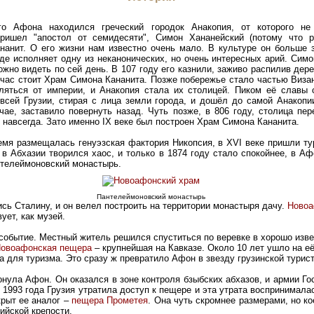
о Афона находился греческий городок Анакопия, от которого не 
ришел "апостол от семидесяти", Симон Хананейский (потому что р
нанит. О его жизни нам известно очень мало. В культуре он больше 
де исполняет одну из неканонических, но очень интересных арий. Симо
ожно видеть по сей день. В 107 году его казнили, заживо распилив дер
ейчас стоит Храм Симона Кананита. Позже побережье стало частью Виза
ляться от империи, и Анакопия стала их столицей. Пиком её славы с
сей Грузии, стирая с лица земли города, и дошёл до самой Анакопии
чае, заставило повернуть назад. Чуть позже, в 806 году, столица пе
 навсегда. Зато именно IX веке был построен Храм Симона Кананита.
емя размещалась генуэзская фактория Никопсия, в XVI веке пришли тур
 в Абхазии творился хаос, и только в 1874 году стало спокойнее, в А
телеймоновский монастырь.
Пантелеймоновский монастырь
ись Сталину, и он велел построить на территории монастыря дачу.
Новоа
ует, как музей.
событие. Местный житель решился спуститься по веревке в хорошо изве
овоафонская пещера
– крупнейшая на Кавказе. Около 10 лет ушло на её
а для туризма. Это сразу ж превратило Афон в звезду грузинской турис
ронула Афон. Он оказался в зоне контроля бзыбских абхазов, и армии Г
1993 года Грузия утратила доступ к пещере и эта утрата воспринималас
рыт ее аналог –
пещера Прометея
. Она чуть скромнее размерами, но ко
ийской крепости.