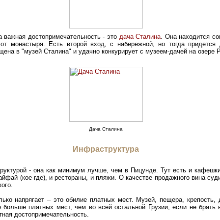
а важная достопримечательность - это
дача Сталина
. Она находится с
от монастыря. Есть второй вход, с набережной, но тогда придется
щена в "музей Сталина" и удачно конкурирует с музеем-дачей на озере 
Дача Сталина
Инфраструктура
уктурой - она как минимум лучше, чем в Пицунде. Тут есть и кафешки
айфай (кое-где), и рестораны, и пляжи. О качестве продажного вина суд
ого.
лько напрягает – это обилие платных мест. Музей, пещера, крепость,
 больше платных мест, чем во всей остальной Грузии, если не брать 
атная достопримечательность.