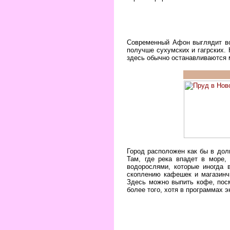
Современный Афон выглядит во
получше сухумских и гагрских.
здесь обычно останавливаются 
Город расположен как бы в доли
Там, где река впадет в море,
водорослями, которые иногда 
скоплению кафешек и магазинч
Здесь можно выпить кофе, посм
более того, хотя в программах э