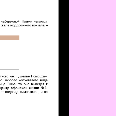
 набережной. Пляжи неплохи,
е железнодорожного вокзала –
стного как «ущелье Псырцха».
ро заросло жутковатого вида
лице Эшба, то она выведет к
центр афонской жизни №1
.
от водопад симпатичен, и не