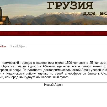
Фотографии
О Грузии
Виза
История Грузии
Экскурси
район
Новый Афон
приморский городок с населением около 1500 человек в 25 километ
. Один из лучших курортов Абхазии, где есть все – пляжи, отели, 
тересные вещи. По плотности достопримечательностей Афон уверенно о
я к Гудаутскому району, однако по своей атмосфере он ближе к Сух
кий, чем средний гудаутский населенный пункт.