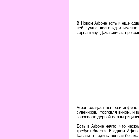
В Новом Афоне есть и еще одн
ней лучше всего идти именно 
серпантину. Дача сейчас превра
Афон оладает неплхой инфрастр
сувениров, торговля вином, и в
завоевало дурной славы рицинск
Есть в Афоне нечто, что неско
требует билета. В одном Афоне
Кананита - единственная беспл