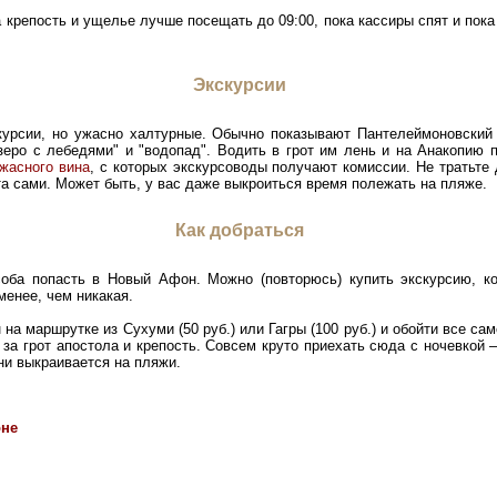
 крепость и ущелье лучше посещать до 09:00, пока кассиры спят и пока
Экскурсии
курсии, но ужасно халтурные. Обычно показывают Пантелеймоновский
зеро с лебедями" и "водопад". Водить в грот им лень и на Анакопию 
жасного вина
, с которых экскурсоводы получают комиссии. Не тратьте 
та сами. Может быть, у вас даже выкроиться время полежать на пляже.
Как добраться
оба попасть в Новый Афон. Можно (повторюсь) купить экскурсию, ко
менее, чем никакая.
на маршрутке из Сухуми (50 руб.) или Гагры (100 руб.) и обойти все са
 за грот апостола и крепость. Совсем круто приехать сюда с ночевкой 
ни выкраивается на пляжи.
оне