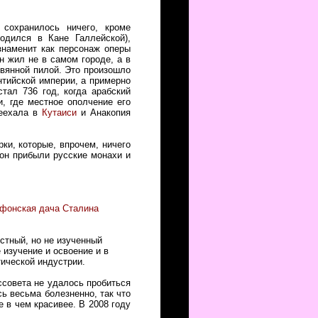
сохранилось ничего, кроме
одился в Кане Галлейской),
знаменит как персонаж оперы
н жил не в самом городе, а в
евянной пилой. Это произошло
нтийской империи, а примерно
тал 736 год, когда арабский
, где местное ополчение его
реехала в
Кутаиси
и Анакопия
ки, которые, впрочем, ничего
фон прибыли русские монахи и
фонская дача Сталина
стный, но не изученный
 изучение и освоение и в
тической индустрии.
оссовета не удалось пробиться
ь весьма болезненно, так что
е в чем красивее. В 2008 году