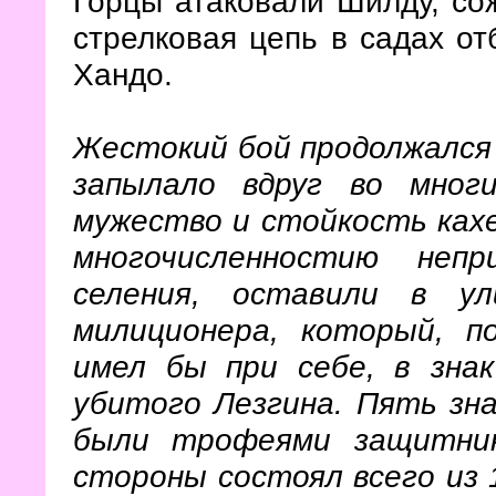
Горцы атаковали Шилду, сож
стрелковая цепь в садах от
Хандо.
Жестокий бой продолжался 
запылало вдруг во многи
мужество и стойкость кахе
многочисленностию неп
селения, оставили в у
милиционера, который, п
имел бы при себе, в зна
убитого Лезгина. Пять зн
были трофеями защитник
стороны состоял всего из 