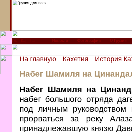
Новости
Фотографии
О Грузии
На главную
Кахетия
История Ка
Набег Шамиля на Цинанда
Набег Шамиля на Цинанд
набег большого отряда даг
под личным руководством
прорваться за реку Ала
принадлежавшую князю Дави