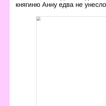
княгиню Анну едва не унесл