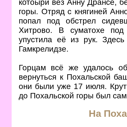
котоырй вёз Анну Дрансе, б
горы. Отряд с княгиней Анн
попал под обстрел сидев
Хитрово. В суматохе по
упустила её из рук. Здес
Гамкрелидзе.
Горцам всё же удалось об
вернуться к Похальской ба
они были уже 17 июля. Крут
до Похальской горы был сам
На Поха