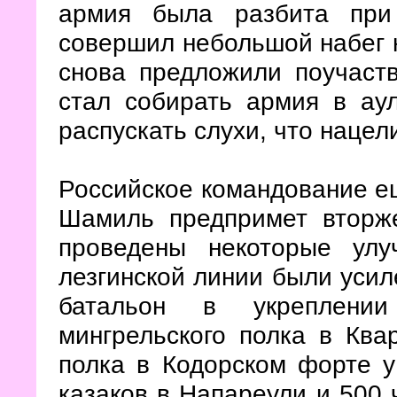
армия была разбита при
совершил небольшой набег н
снова предложили поучаств
стал собирать армия в ау
распускать слухи, что нацел
Российское командование ещ
Шамиль предпримет вторж
проведены некоторые улу
лезгинской линии были усил
батальон в укреплении
мингрельского полка в Ква
полка в Кодорском форте у
казаков в Напареули и 500 