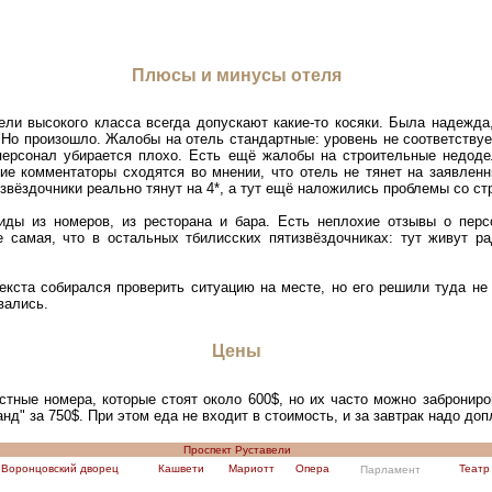
Плюсы и минусы отеля
тели высокого класса всегда допускают какие-то косяки. Была надежда
. Но произошло. Жалобы на отель стандартные: уровень не соответствуе
 персонал убирается плохо. Есть ещё жалобы на строительные недоде
ие комментаторы сходятся во мнении, что отель не тянет на заявленн
извёздочники реально тянут на 4*, а тут ещё наложились проблемы со ст
ды из номеров, из ресторана и бара. Есть неплохие отзывы о перс
е самая, что в остальных тбилисских пятизвёздочниках: тут живут ра
екста собирался проверить ситуацию на месте, но его решили туда не 
вались.
Цены
ные номера, которые стоят около 600$, но их часто можно забронирова
нд" за 750$. При этом еда не входит в стоимость, и за завтрак надо до
Проспект Руставели
Воронцовский дворец
Кашвети
Мариотт
Опера
Театр
Парламент