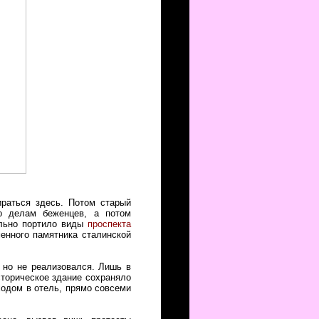
ираться здесь. Потом старый
о делам беженцев, а потом
ельно портило виды
проспекта
рменного памятника сталинской
 но не реализовался. Лишь в
сторическое здание сохраняло
ходом в отель, прямо совсеми