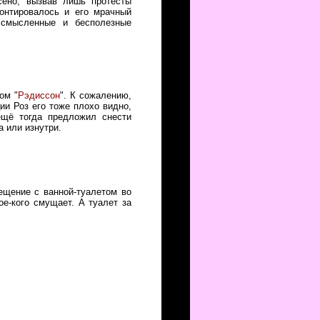
сено, вызвав лишь протесты
монтировалось и его мрачный
ссмысленные и бесполезные
ом "
Рэдиссон
". К сожалению,
и Роз его тоже плохо видно,
ещё тогда предложил снести
а или изнутри.
.
ещение с ванной-туалетом во
ое-кого смущает. А туалет за