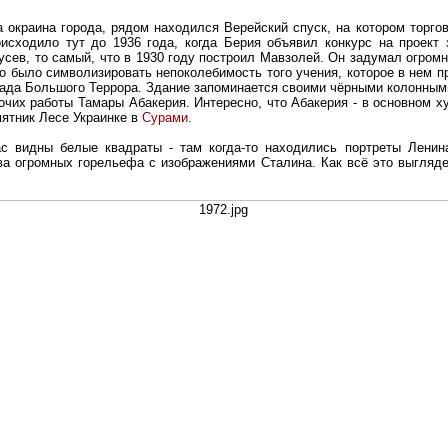
 окраина города, рядом находился Верейский спуск, на котором торг
исходило тут до 1936 года, когда Берия объявил конкурс на проект 
сев, то самый, что в 1930 году построил Мавзолей. Он задумал огромн
о было символизировать непоколебимость того учения, которое в нем п
 спада Большого Террора. Здание запоминается своими чёрными колонны
очих работы Тамары Абакерия. Интересно, что Абакерия - в основном х
мятник Лесе Украинке в
Сурами
.
с видны белые квадраты - там когда-то находились портреты Ленин
а огромных горельефа с изображениями Сталина. Как всё это выгляде