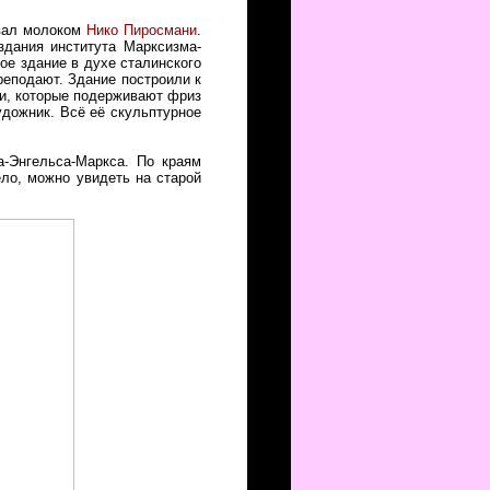
овал молоком
Нико Пиросмани
.
здания института Марксизма-
ое здание в духе сталинского
реподают. Здание построили к
ми, которые подерживают фриз
удожник. Всё её скульптурное
а-Энгельса-Маркса. По краям
ло, можно увидеть на старой