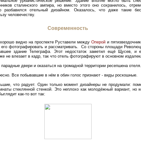
ениальное урбанистическое решение. Здание вполне могло быть сне
нников сталинского ампира, но вместо этого оно сохранилось, отре
о разбавился отельный дизайном. Оказалось, что даже такие бе
льзу человечеству.
Современность
 хорошо видно на проспекте Руставели между
Оперой
и пятизвездочник
его фотографировать и рассматривать. Со стороны площади Революци
бывшее здание Телеграфа. Этот недостаток заметил ещё Щусев, и 
же не влезает в кадр, так что отель фотографируют в основном издалек
парадные двери и оказаться на громадной территории ресепшена отеля
есно. Все побывавшие в нём в обин голос признают - виды роскошные.
льшие, что радует. Один только момент дизайнеры не продумали: пом
мнаты стеклянной стенкой. Это неплохо как молодёжный вариант, но к
глядит как-то вот так: