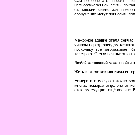
Сам по себе этот проект - г
немногочисленной секты покло
сталинский символизм немног
сооружения могут приносить по
Мажорное здание отеля сейчас
чинары перед фасадом мешают 
поскольку все загораживает 
телеграф. Стекляная высотка то
Любой желающий может войти в 
Жить в отеле как минимум интер
Номера в отеле достаточно бо
многих номерах отделено от ко
стеклом смущает ещё больше. Вы