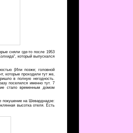
рые сняли где-то после 1953
Колхида", который выпускался
ностью (Или позже; головной
нт, которые проходили тут же,
пришло в полную негодность.
разу поселился именно тут. 7
ние стало временным домом
ое покушение на Шеварднадзе:
еклянная высотка отеля. Есть