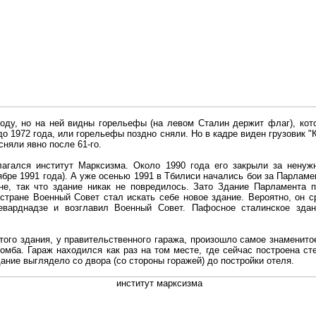
оду, но на ней видны горельефы (на левом Сталин держит флаг), кото
о 1972 года, или горельефы поздно сняли. Но в кадре виден грузовик "
сняли явно после 61-го.
лагался институт Марксизма. Около 1990 года его закрыли за ненуж
ябре 1991 года). А уже осенью 1991 в Тбилиси начались бои за Парламе
оне, так что здание никак не повредилось. Зато Здание Парламента 
стране Военный Совет стал искать себе новое здание. Вероятно, он с
варднадзе и возглавил Военный Совет. Пафосное сталинское зда
этого здания, у правительственного гаража, произошло самое знаменит
омба. Гараж находился как раз на том месте, где сейчас построена ст
дание выглядело со двора (со стороны горажей) до постройки отеля.