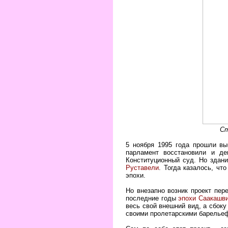
Ст
5 ноября 1995 года прошли вы
парламент восстановили и де
Конституционный суд. Но здан
Руставели
. Тогда казалось, чт
эпохи.
Но внезапно возник проект пер
последние годы
эпохи Саакашв
весь свой внешний вид, а сбоку
своими пролетарскими барельеф