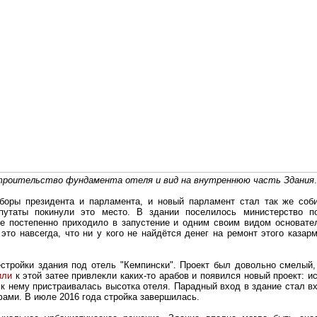
роительство фундамента отеля и вид на внутреннюю часть Здания
.
боры президента и парламента, и новый парламент стал так же соб
путаты покинули это место. В здании поселилось министерство п
ие постепенно приходило в запустение и одним своим видом основат
о это навсегда, что ни у кого не найдётся денег на ремонт этого каза
естройки здания под отель "Кемпински". Проект был довольно смелый,
или
к этой затее привлекли каких-то арабов и появился новый проект: и
 к нему пристраивалась высотка отеля. Парадный вход в здание стал в
ами. В июле 2016 года стройка завершилась.