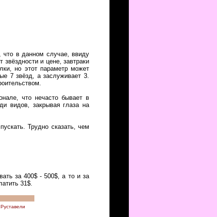
, что в данном случае, ввиду
т звёздности и цене, завтраки
лки, но этот параметр может
ые 7 звёзд, а заслуживает 3.
роительством.
онале, что нечасто бывает в
ди видов, закрывая глаза на
пускать. Трудно сказать, чем
ть за 400$ - 500$, а то и за
платить 31$.
 Руставели