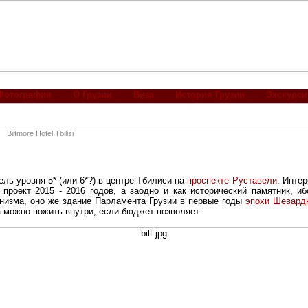
Фотографии
О Грузии
Виза
История Грузии
Экскурси
Biltmore Hotel Tbilisi
ель уровня 5* (или 6*?) в центре Тбилиси на
проспекте Руставели
. Инте
 проект 2015 - 2016 годов, а заодно и как исторический памятник, и
низма, оно же здание Парламента Грузии в первые годы
эпохи Шевард
а можно пожить внутри, если бюджет позволяет.