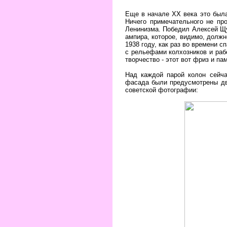
Еще в начале XX века это была
Ничего примечательного не про
Ленинизма. Победил Алексей Щу
ампира, которое, видимо, должн
1938 году, как раз во времени
с рельефами колхозников и раб
творчество - этот вот фриз и па
Над каждой парой колон сейча
фасада были предусмотрены дв
советской фотографии: