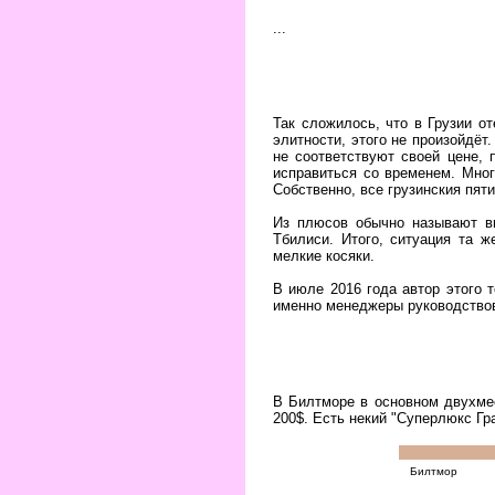
...
Так сложилось, что в Грузии о
элитности, этого не произойдёт
не соответствуют своей цене,
исправиться со временем. Мног
Собственно, все грузинския пят
Из плюсов обычно называют ви
Тбилиси. Итого, ситуация та ж
мелкие косяки.
В июле 2016 года автор этого т
именно менеджеры руководство
В Билтморе в основном двухмест
200$. Есть некий "Суперлюкс Гра
Билтмор