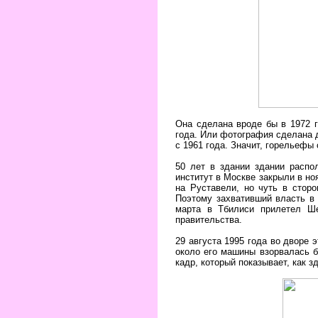
Она сделана вроде бы в 1972 г
года. Или фотография сделана д
с 1961 года. Значит, горельефы 
50 лет в здании здании распо
институт в Москве закрыли в но
на Руставели, но чуть в стор
Поэтому захвативший власть в 
марта в Тбилиси прилетел Ше
правительства.
29 августа 1995 года во дворе 
около его машины взорвалась б
кадр, который показывает, как з