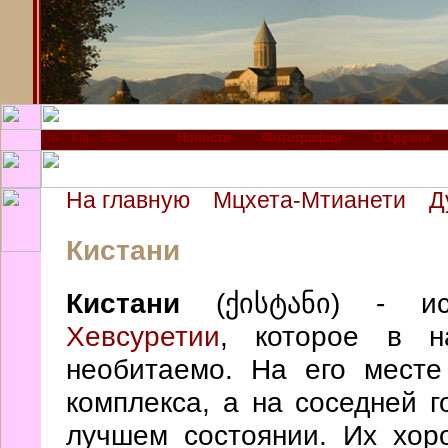
Новости
Фотографии
О Грузии
На главную
Мцхета-Мтианети
Д
Кистани
Кистани
(ქისტანი) - ис
Хевсуретии
, которое в н
необитаемо. На его месте
комплекса, а на соседней г
лучшем состоянии. Их хо