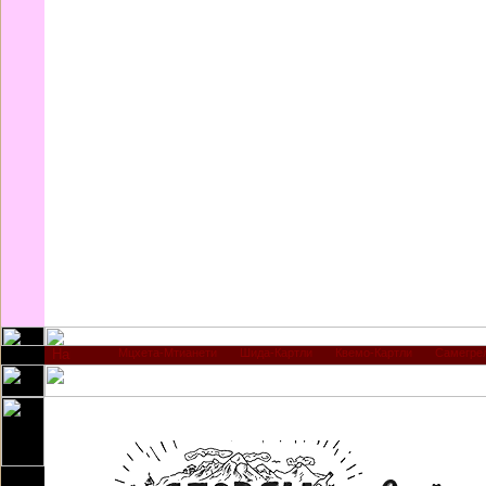
Мцхета-Мтианети
Шида-Картли
Квемо-Картли
Самегре