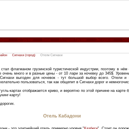
рафии
О Грузии
Виза
История Грузии
Экскурсии
Об 
район
Сигнахи (город)
Отели Сигнахи
стал флагманом грузинской туристической индустрии, поэтому в нём 
е очень много и в разные цены - от 10 лари за ночевку до 345$. Уровен
 Сигнахи выгоден для ночевок - тут большой выбор всего. Отели и
желательно пользоваться, так как общепит в Сигнахи дорог и немногочи
гугль-картах отображается криво, и вероятно по этой причине на карте 
укинг-карту!
дорогих.
Отель Кабадони
дони - это элитнейший отель примерно уровня "
Казбеги
". Стоит он дорож