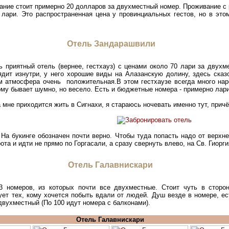
ание стоит примерно 20 долларов за двухместный номер. Проживание с
 лари. Это распространенная цена у провинциальных гестов, но в эт
Отель Зандарашвили
ь приятный отель (вернее, гестхауз) с ценами около 70 лари за двух
ядит изнутри, у него хорошие виды на Алазанскую долину, здесь сказ
м атмосфера очень положительная.В этом гестхаузе всегда много наро
ому бывает шумно, но весело. Есть и бюджетные номера - примерно лари
 мне приходится жить в Сигнахи, я стараюсь ночевать именно тут, причё
. На букинге обозначен почти верно. Чтобы туда попасть надо от верхн
ота и идти не прямо по Горгасали, а сразу свернуть влево, на Св. Гиорги
Отель Галавнискари
 номеров, из которых почти все двухместные. Стоит чуть в сторон
сует тех, кому хочется побыть вдали от людей. Душ везде в номере, е
 двухместный (По 100 идут номера с балконами).
Отель Галавнискари