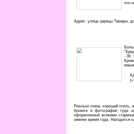
что н
Адрес: улица царицы Тамары, до
Боль
"Брид
- 30.
Кром
машин
Ад
(+
Реально очень хороший отель, в
букинге и фотографии туда з
оформленный всякими старинны
зимнее время года. Находится н