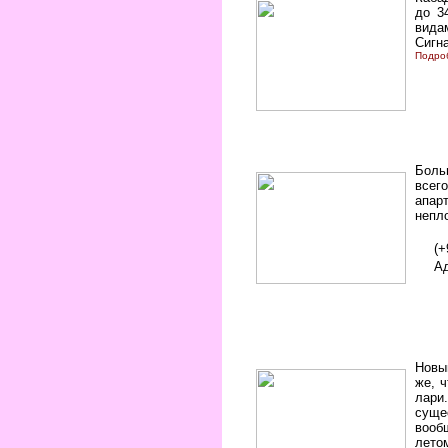
до 3
вида
Сигн
Подро
Боль
всего
апарт
непл
(+
Ад
Новы
же, ч
лари
суще
вооб
лето