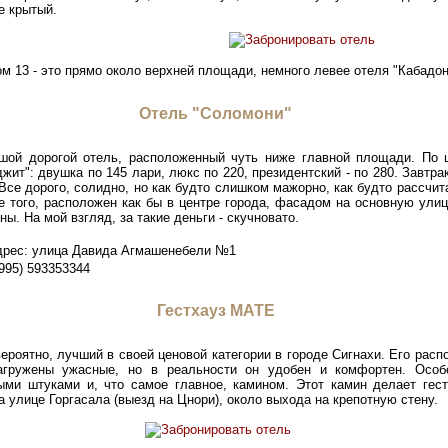
е крытый.
м 13 - это прямо около верхней площади, немного левее отеля "Кабадон
Отель "Соломони"
шой дорогой отель, расположенный чуть ниже главной площади. По 
жит": двушка по 145 лари, люкс по 220, президентский - по 280. Завтра
 Все дорого, солидно, но как будто слишком мажорно, как будто рассчит
е того, расположен как бы в центре города, фасадом на основную улицу
ы. На мой взгляд, за такие деньги - скучновато.
рес: улица Давида Агмашенебели №1
995) 593353344
Гестхауз MATE
ероятно, лучший в своей ценовой категории в городе Сигнахи. Его расп
агружены ужасные, но в реальности он удобен и комфортен. Особ
ми штуками и, что самое главное, камином. Этот камин делает гес
а улице Горгасала (выезд на Цнори), около выхода на крепотную стену.