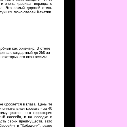
 и очень красивая веранда с
ал. Это самый дорогой отель
 лучших люкс-отелей Кахетии.
обный как ориентир. В отеле
ари за стандартный до 250 за
 некоторых его окон весьма
е бросается в глаза. Цены те
ополнительная кровать - за 40
еимущество - его территория
тый бассейн, и на беседки и
асть своих преимуществ, зато
бассейну в "Кабадони", разве