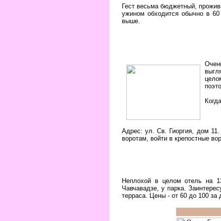
Гест весьма бюджетный, прожив
ужином обходится обычно в 60
выше.
Очен
выгл
цело
поэт
Когда
Адрес: ул. Св. Гиоргия, дом 11
воротам, войти в крепостные вор
Неплохой в целом отель на 13
Чавчавадзе, у парка. Заинтере
терраса. Цены - от 60 до 100 за