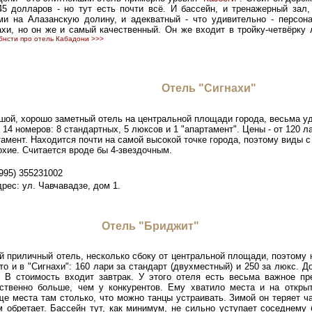
45 долларов - но тут есть почти всё. И бассейн, и тренажерный зал,
ми на Алазанскую долину, и адекватный - что удивительно - персон
ахи, но он же и самый качественный. Он же входит в тройку-четвёрку
бнсти про отель Кабадони >>>
Отель "Сигнахи"
шой, хорошо заметный отель на центральной площади города, весьма уд
 14 номеров: 8 стандартных, 5 люксов и 1 "апартамент". Цены - от 120 л
амент. Находится почти на самой высокой точке города, поэтому виды с
охие. Считается вроде бы 4-звездочным.
995) 355231002
рес: ул. Чавчавадзе, дом 1.
Отель "Бриджит"
й приличный отель, несколько сбоку от центральной площади, поэтому н
то и в "Сигнахи": 160 лари за стандарт (двухместный) и 250 за люкс. Д
. В стоимость входит завтрак. У этого отеля есть весьма важное пр
ственно больше, чем у конкурентов. Ему хватило места и на откры
ще места там столько, что можно танцы устраивать. Зимой он теряет ч
м обретает. Бассейн тут, как минимум, не сильно уступает соседнему 