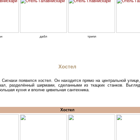
ан
дабл
трипл
Хостел
 в Сигнахи появился хостел. Он находится прямо на центральной улиц
зал, разделённый ширмами, сделанными из ткацких станков. Выгляд
большая кухня и вполне цивильная сантехника.
Хостел