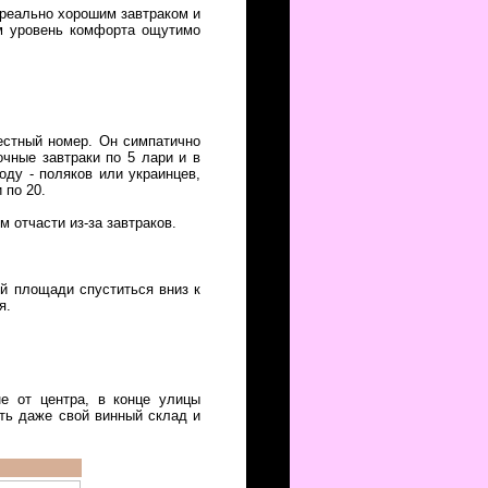
 реально хорошим завтраком и
ом уровень комфорта ощутимо
местный номер. Он симпатично
очные завтраки по 5 лари и в
ду - поляков или украинцев,
 по 20.
м отчасти из-за завтраков.
ей площади спуститься вниз к
я.
е от центра, в конце улицы
сть даже свой винный склад и