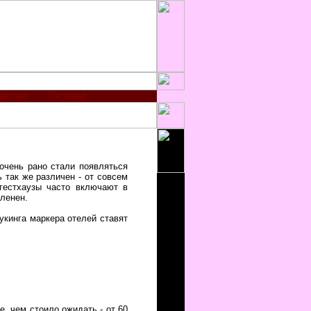
авторе
Гостевая
очень рано стали появляться
ь так же различен - от совсем
 гестхаузы часто включают в
сленен.
букинга маркера отелей ставят
е, чем стоило ожидать - от 60