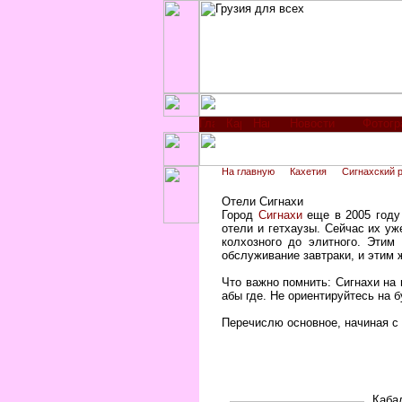
Новости
Фотог
На главную
Кахетия
Сигнахский 
Отели Сигнахи
Город
Сигнахи
еще в 2005 году 
отели и гетхаузы. Сейчас их уж
колхозного до элитного. Этим
обслуживание завтраки, и этим 
Что важно помнить: Сигнахи на 
абы где. Не ориентируйтесь на б
Перечислю основное, начиная с 
Каба