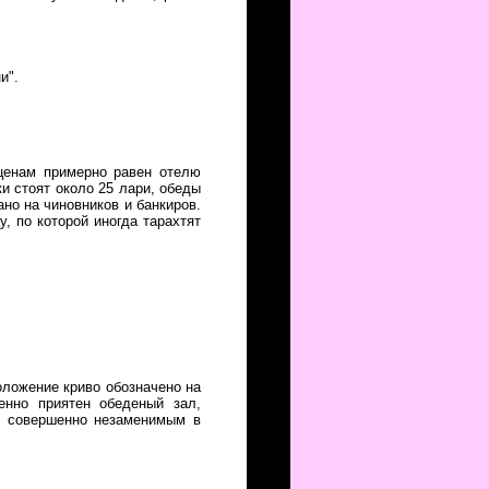
и".
ценам примерно равен отелю
ки стоят около 25 лари, обеды
ано на чиновников и банкиров.
, по которой иногда тарахтят
оложение криво обозначено на
енно приятен обеденый зал,
т совершенно незаменимым в