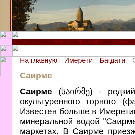
Новости
Фотографии
О Грузии
На главную
Имерети
Багдати
Саирме
Саирме
(საირმე) - редкий
окультуренного горного (фа
Известен больше в Имеретии
минеральной водой "Саирме
маркетах. В Саирме приезж