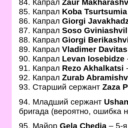
84. Капрал
Zaur Makharashvi
85. Капрал
Koba Tsurtsumi
86. Капрал
Giorgi Javakhad
87. Капрал
Soso Gviniashvil
88. Капрал
Giorgi Berikashvi
89. Капрал
Vladimer Davitas
90. Капрал
Levan Iosebidze
91. Капрал
Rezo Akhalkatsi
-
92. Капрал
Zurab Abramishvi
93. Старший сержант
Zaza P
94. Младший сержант
Ushan
бригада (вероятно, ошибка 
95. Майор
Gela Chedia
– 5-