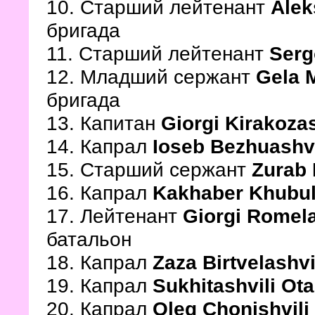
10. Старший лейтенант
Alek
бригада
11. Старший лейтенант
Serg
12. Младший сержант
Gela 
бригада
13. Капитан
Giorgi Kirakoza
14. Капрал
Ioseb Bezhuashvi
15. Старший сержант
Zurab
16. Капрал
Kakhaber Khubul
17. Лейтенант
Giorgi Romela
батальон
18. Капрал
Zaza Birtvelashvi
19. Капрал
Sukhitashvili Ota
20. Капрал
Oleg Chonishvili