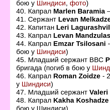
бою у
Шиндиси
,
фото
)
40. Капрал
Marlen Baramia
41. Сержант
Levan Melkadz
42. Капитан
Leri Lagurashvil
43. Капрал
Levan Mandzulas
44. Капрал
Emzar Tsilosani
-
бою у
Шиндиси
)
45. Младший сержант ВВС
P
бригада (погиб в бою у
Шинд
46. Капрал
Roman Zoidze
- 
у
Шиндиси
)
47. Младший сержант
Valer
48. Капрал
Kakha Koshadz
бою у Шиндиси)