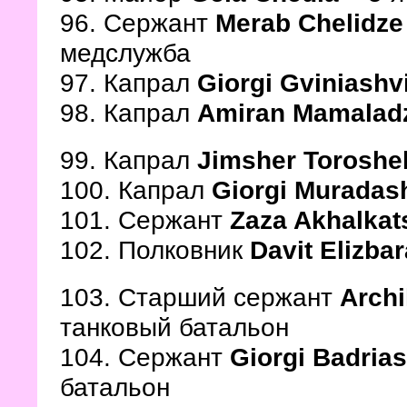
96. Сержант
Merab Chelidze
медслужба
97. Капрал
Giorgi Gviniashvi
98. Капрал
Amiran Mamalad
99. Капрал
Jimsher Toroshe
100. Капрал
Giorgi Muradash
101. Сержант
Zaza Akhalkat
102. Полковник
Davit Elizba
103. Старший сержант
Archi
танковый батальон
104. Сержант
Giorgi Badrias
батальон