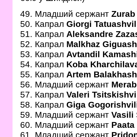
49. Младший сержант
Zurab
50. Капрал
Giorgi Tatuashvi
51. Капрал
Aleksandre Zaza
52. Капрал
Malkhaz Giguash
53. Капрал
Avtandil Kamash
54. Капрал
Koba Kharchila
55. Капрал
Artem Balakhashv
56. Младший сержант
Merab
57. Капрал
Valeri Tsitskishvi
58. Капрал
Giga Gogorishvil
59. Младший сержант
Vasili
60. Младший сержант
Paata
61. Младший сержант
Prido