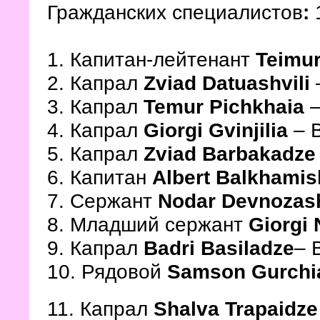
Гражданских специалистов
:
1. Капитан-лейтенант
Teimur
2. Капрал
Zviad Datuashvili
3. Капрал
Temur Pichkhaia
4. Капрал
Giorgi Gvinjilia
– 
5. Капрал
Zviad Barbakadze
6. Капитан
Albert Balkhamish
7. Сержант
Nodar Devnozash
8. Младший сержант
Giorgi 
9. Капрал
Badri Basiladze
– 
10. Рядовой
Samson Gurchi
11. Капрал
Shalva Trapaidze