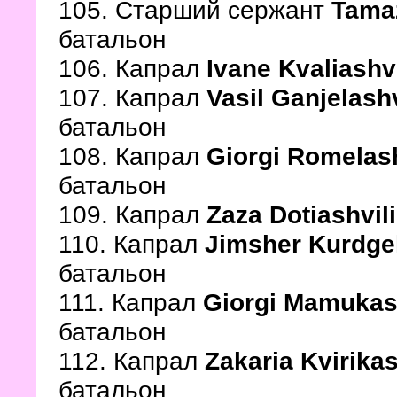
105. Старший сержант
Tamaz
батальон
106. Капрал
Ivane Kvaliashv
107. Капрал
Vasil Ganjelash
батальон
108. Капрал
Giorgi Romelash
батальон
109. Капрал
Zaza Dotiashvili
110. Капрал
Jimsher Kurdge
батальон
111. Капрал
Giorgi Mamukash
батальон
112. Капрал
Zakaria Kvirikas
батальон