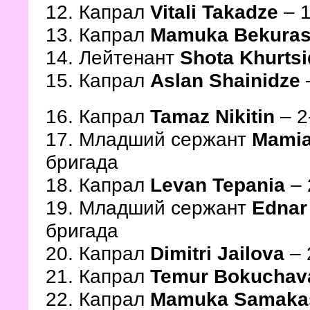
12. Капрал
Vitali Takadze
– 
13. Капрал
Mamuka Bekurash
14. Лейтенант
Shota Khurtsi
15. Капрал
Aslan Shainidze
16. Капрал
Tamaz Nikitin
– 2
17. Младший сержант
Mamia
бригада
18. Капрал
Levan Tepania
– 
19. Младший сержант
Ednar
бригада
20. Капрал
Dimitri Jailova
– 
21. Капрал
Temur Bokuchav
22. Капрал
Mamuka Samakas