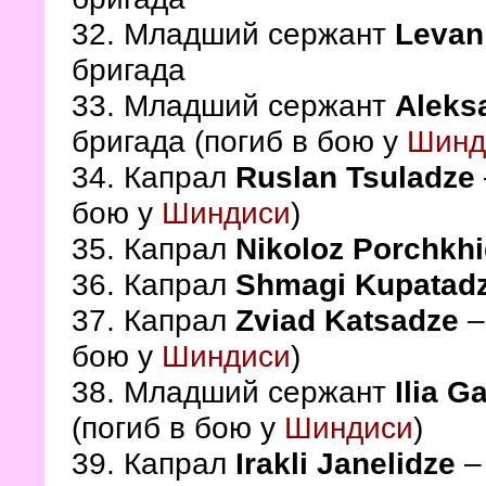
32. Младший сержант
Levan
бригада
33. Младший сержант
Aleks
бригада (погиб в бою у
Шинд
34. Капрал
Ruslan Tsuladze
бою у
Шиндиси
)
35. Капрал
Nikoloz Porchkh
36. Капрал
Shmagi Kupatad
37. Капрал
Zviad Katsadze
–
бою у
Шиндиси
)
38. Младший сержант
Ilia 
(погиб в бою у
Шиндиси
)
39. Капрал
Irakli Janelidze
– 