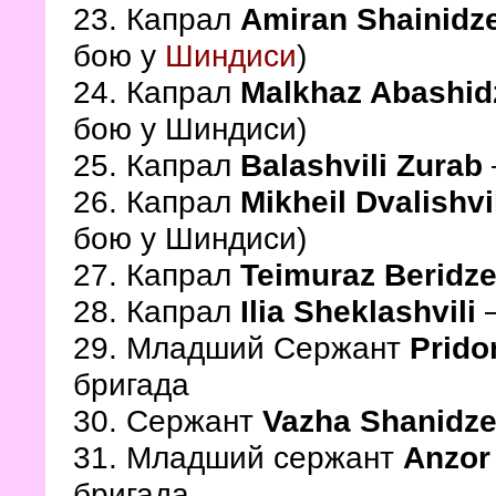
23. Капрал
Amiran Shainidz
бою у
Шиндиси
)
24. Капрал
Malkhaz Abashi
бою у Шиндиси)
25. Капрал
Balashvili Zurab
26. Капрал
Mikheil Dvalishvi
бою у Шиндиси)
27. Капрал
Teimuraz Beridz
28. Капрал
Ilia Sheklashvili
–
29. Младший Сержант
Prido
бригада
30. Сержант
Vazha Shanidz
31. Младший сержант
Anzor 
бригада