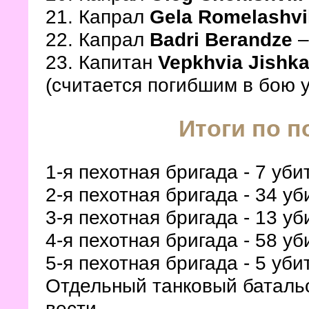
21. Капрал
Gela Romelashvil
22. Капрал
Badri Berandze
–
23. Капитан
Vepkhvia Jishka
(считается погибшим в бою 
Итоги по 
1-я пехотная бригада - 7 уб
2-я пехотная бригада - 34 у
3-я пехотная бригада - 13 у
4-я пехотная бригада - 58 у
5-я пехотная бригада - 5 уби
Отдельный танковый батальо
вести