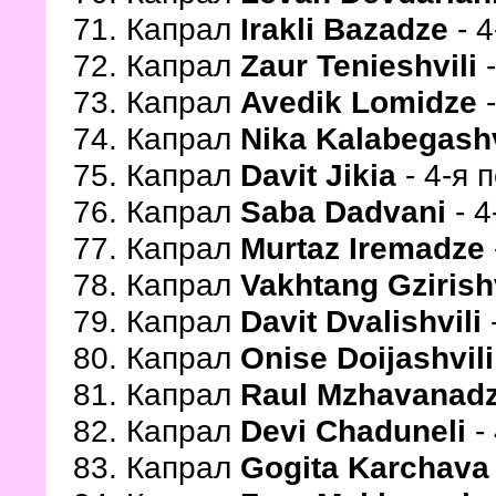
71. Капрал
Irakli Bazadze
- 4
72. Капрал
Zaur Tenieshvili
-
73. Капрал
Avedik Lomidze
-
74. Капрал
Nika Kalabegashv
75. Капрал
Davit Jikia
- 4-я 
76. Капрал
Saba Dadvani
- 4
77. Капрал
Murtaz Iremadze
78. Капрал
Vakhtang Gzirishv
79. Капрал
Davit Dvalishvili
80. Капрал
Onise Doijashvil
81. Капрал
Raul Mzhavanad
82. Капрал
Devi Chaduneli
-
83. Капрал
Gogita Karchav