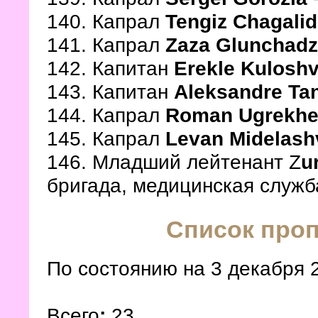
140. Капрал
Tengiz Chagali
141. Капрал
Zaza Glunchad
142. Капитан
Erekle Kuloshv
143. Капитан
Aleksandre Tan
144. Капрал
Roman Ugrekhe
145. Капрал
Levan Midelashv
146. Младший лейтенант Z
u
бригада, медицинская служб
Список проп
По состоянию на 3 декабря 
Всего
:
23