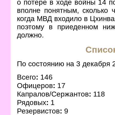
о потере в ходе войны 14 п
вполне понятным, сколько ч
когда МВД входило в Цхинва
поэтому в приеденном ни
должно.
Списо
По состоянию на 3 декабря 
Всего
:
146
Офицеров
:
17
Капралов
/
Сержантов
:
118
Рядовых
:
1
Резервистов
:
9