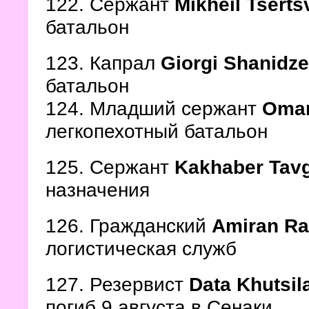
122. Сержант
Mikheil Tsert
батальон
123. Капрал
Giorgi Shanidze
батальон
124. Младший сержант
Omar
легкопехотный батальон
125. Сержант
Kakhaber Tavg
назначения
126. Гражданский
Amiran R
логистическая служб
127. Резервист
Data Khutsil
погиб 9 августа в Сенаки