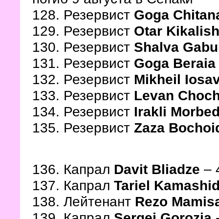
128. Резервист
Goga Chitan
129. Резервист
Otar Kikalish
130. Резервист
Shalva Gabu
131. Резервист
Goga Beraia
132. Резервист
Mikheil Iosa
133. Резервист
Levan Choc
134. Резервист
Irakli Morbe
135. Резервист
Zaza Bochoi
136. Капрал
Davit Bliadze
– 
137. Капрал
Tariel Kamashi
138. Лейтенант
Rezo Mamisa
139. Капрал
Sergei Gorozia
-