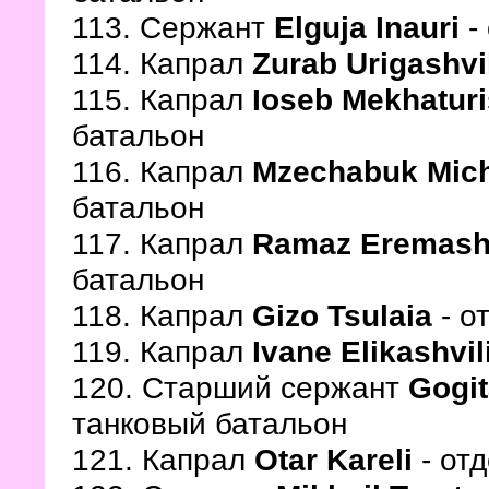
113. Сержант
Elguja Inauri
-
114. Капрал
Zurab Urigashvi
115. Капрал
Ioseb Mekhaturi
батальон
116. Капрал
Mzechabuk Michi
батальон
117. Капрал
Ramaz Eremashv
батальон
118. Капрал
Gizo Tsulaia
- о
119. Капрал
Ivane Elikashvil
120. Старший сержант
Gogi
танковый батальон
121. Капрал
Otar Kareli
- от