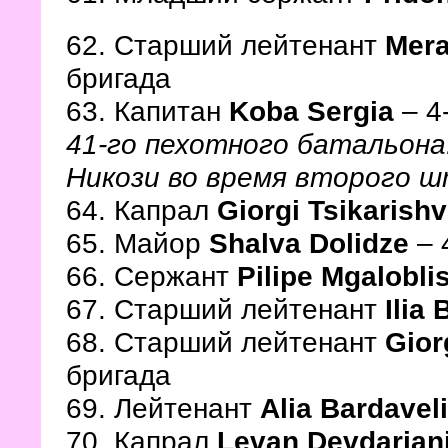
62. Старший лейтенант
Mer
бригада
63. Капитан
Koba Sergia
– 4
41-го пехотного батальона.
Никози во время второго ш
64. Капрал
Giorgi Tsikarishvi
65. Майор
Shalva Dolidze
– 
66. Сержант
Pilipe Mgalobli
67. Старший лейтенант
Ilia
68. Старший лейтенант
Gior
бригада
69. Лейтенант
Alia Bardavel
70. Капрал
Levan Devdarian