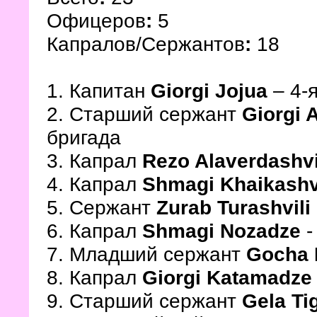
Офицеров
:
5
Капралов/Сержантов
:
18
1. Капитан
Giorgi Jojua
– 4-
2. Старший сержант
Giorgi 
бригада
3. Капрал
Rezo Alaverdashvi
4. Капрал
Shmagi Khaikashv
5. Сержант
Zurab Turashvili
6. Капрал
Shmagi Nozadze
-
7. Младший сержант
Gocha 
8. Капрал
Giorgi Katamadz
9. Старший сержант
Gela Tig