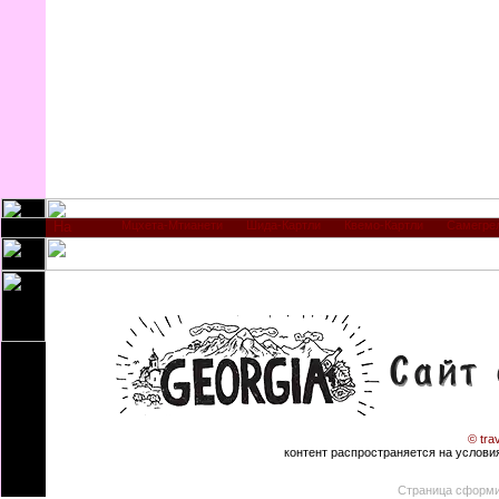
Мцхета-Мтианети
Шида-Картли
Квемо-Картли
Самегре
© tra
контент распространяется на условиях
Страница сформи