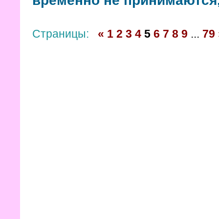
временно не принимаются,
Страницы:
«
1
2
3
4
5
6
7
8
9
...
79