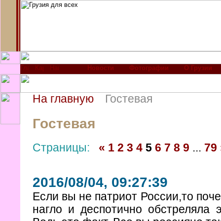
Новости
Фотографии
О Грузии
На главную
Гостевая
Гостевая
Страницы:
«
1
2
3
4
5
6
7
8
9
...
79
2016/08/04, 09:27:39
Если вы не патриот России,то поче
нагло и деспотично обстреляла э