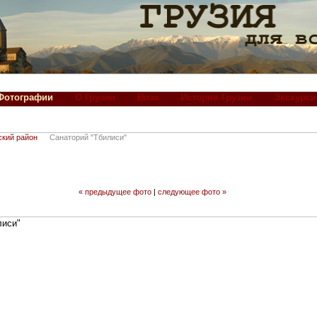
Фотографии
О Грузии
Виза
История Грузии
Экскурси
ский район
Санаторий "Тбилиси"
« предыдущее фото
|
следующее фото »