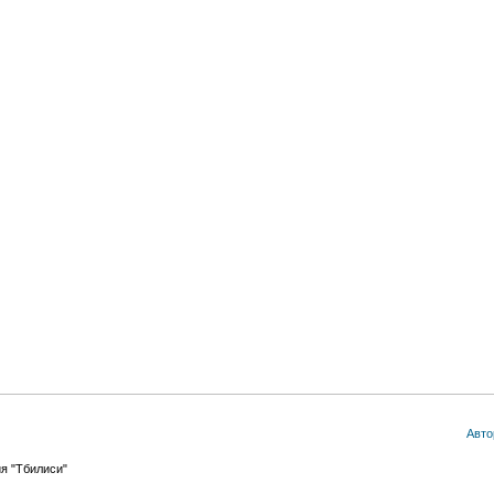
Авто
я "Тбилиси"