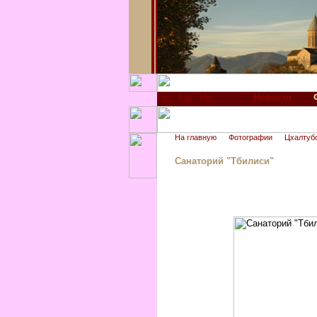
Новости
На главную
Фотографии
Цхалтуб
Санаторий "Тбилиси"