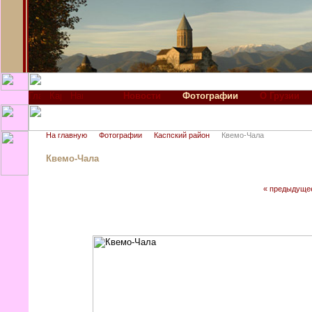
Новости
Фотографии
О Грузии
На главную
Фотографии
Каспский район
Квемо-Чала
Квемо-Чала
« предыдуще