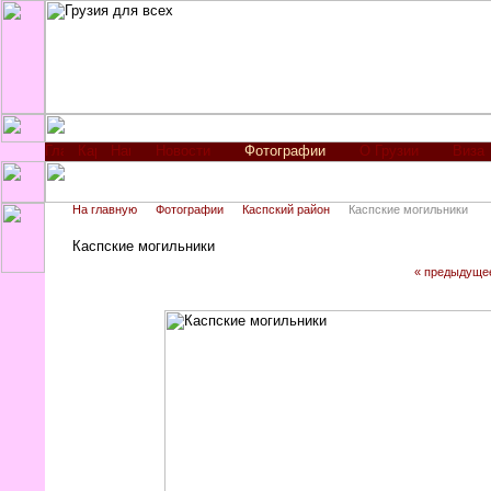
Новости
Фотографии
О Грузии
Виза
На главную
Фотографии
Каспский район
Каспские могильники
Каспские могильники
« предыдуще