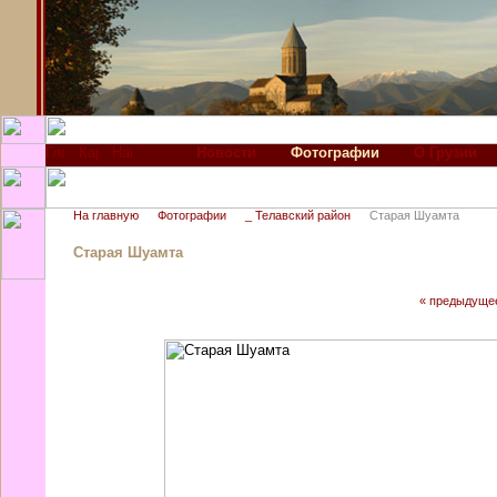
Новости
Фотографии
О Грузии
На главную
Фотографии
_ Телавский район
Старая Шуамта
Старая Шуамта
« предыдуще