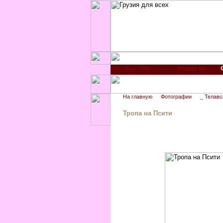
Новости
На главную
Фотографии
_ Телавс
Тропа на Псити