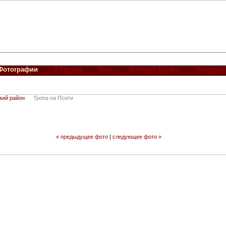
Фотографии
О Грузии
Виза
История Грузии
Экскурси
кий район
Тропа на Псити
« предыдущее фото
|
следующее фото »