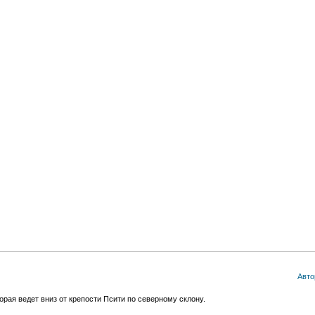
Авто
торая ведет вниз от крепости Псити по северному склону.