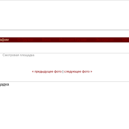
рафии
О Грузии
Виза
История Грузии
Экскурсии
Об 
Смотровая площадка
« предыдущее фото
|
следующее фото »