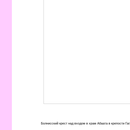
Болнисский крест над входом в храм Абаата в крепости Га