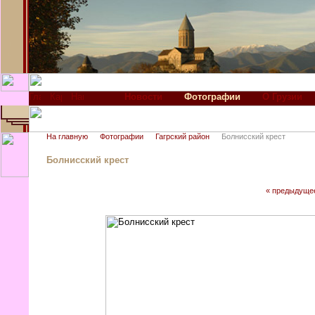
Новости
Фотографии
О Грузии
На главную
Фотографии
Гагрский район
Болнисский крест
Болнисский крест
« предыдуще