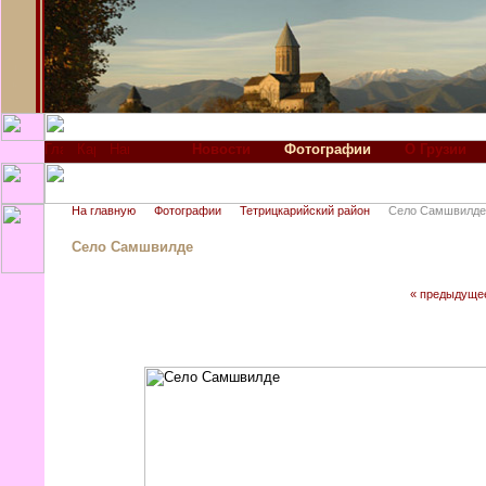
Новости
Фотографии
О Грузии
На главную
Фотографии
Тетрицкарийский район
Село Самшвилде
Село Самшвилде
« предыдуще