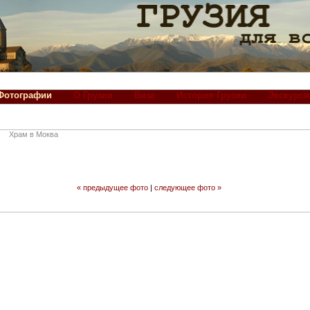
Фотографии
О Грузии
Виза
История Грузии
Экскурси
Храм в Моква
« предыдущее фото
|
следующее фото »