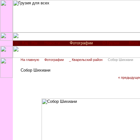
Новости
Фотографии
О Грузии
Виза
На главную
Фотографии
_ Кварельский район
Собор Шихиани
Собор Шихиани
« предыдуще