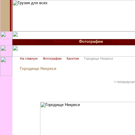
Новости
Фотографии
О Грузии
На главную
Фотографии
Кахетия
Городище Некреси
Городище Некреси
« предыдуще