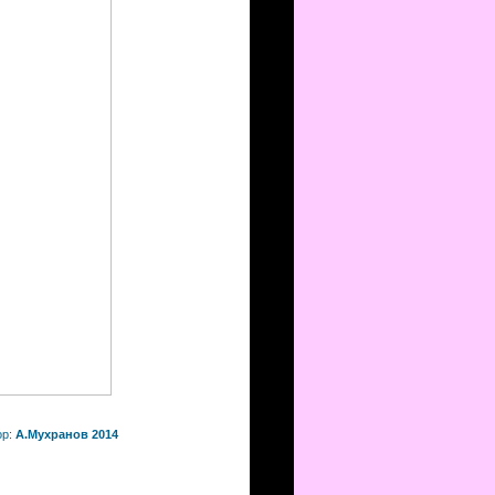
ор:
А.Мухранов 2014