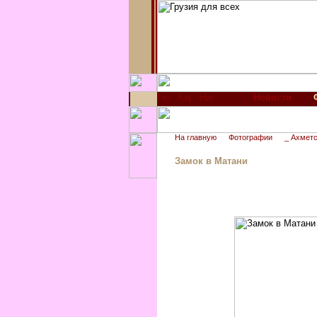
Новости
На главную
Фотографии
_ Ахметс
Замок в Матани