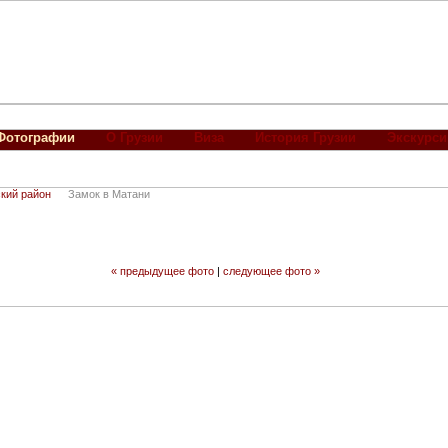
Фотографии
О Грузии
Виза
История Грузии
Экскурси
кий район
Замок в Матани
« предыдущее фото
|
следующее фото »