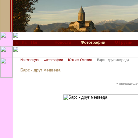
Новости
Фотографии
О Грузии
На главную
Фотографии
Южная Осетия
Барс - друг медведа
Барс - друг медведа
« предыдуще