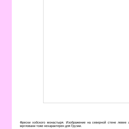
Фрески хобского монастыря. Изображение на северной стене левее а
мргловани тоже нехарактерен для Грузии.