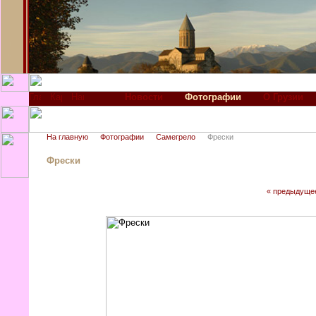
Новости
Фотографии
О Грузии
На главную
Фотографии
Самегрело
Фрески
Фрески
« предыдуще