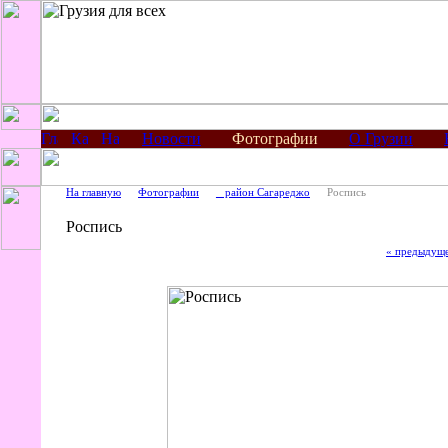
Новости
Фотографии
О Грузии
На главную
Фотографии
_ район Сагареджо
Роспись
Роспись
« предыдущ