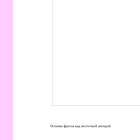
Остатки фресок над восточной апсидой