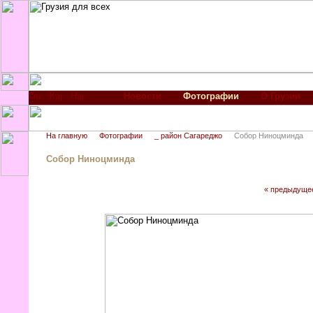
Новости
Фотографии
О Грузии
На главную
Фотографии
_ район Сагареджо
Собор Ниноцминда
Собор Ниноцминда
« предыдуще