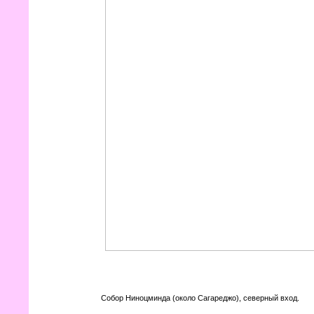
Собор Ниноцминда (около Сагареджо), северный вход.