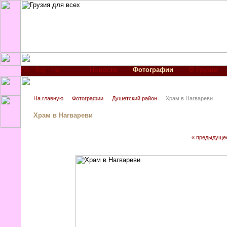
Новости
Фотографии
О Грузии
На главную
Фотографии
Душетский район
Храм в Нагвареви
Храм в Нагвареви
« предыдуще