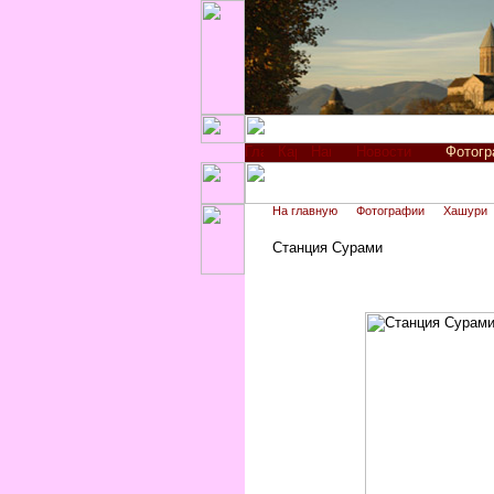
Новости
Фотог
На главную
Фотографии
Хашури
Станция Сурами