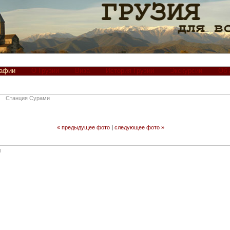
рафии
О Грузии
Виза
История Грузии
Экскурсии
Об 
Станция Сурами
« предыдущее фото
|
следующее фото »