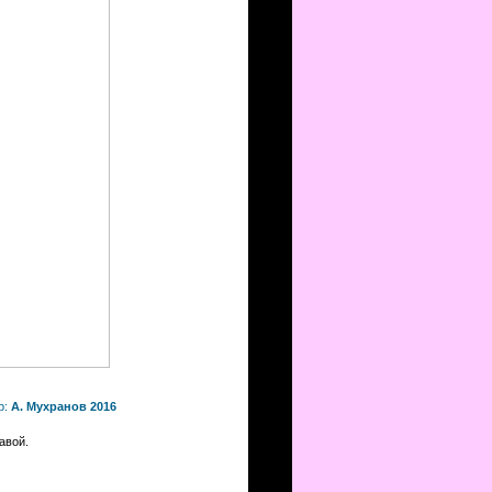
р:
А. Мухранов 2016
авой.