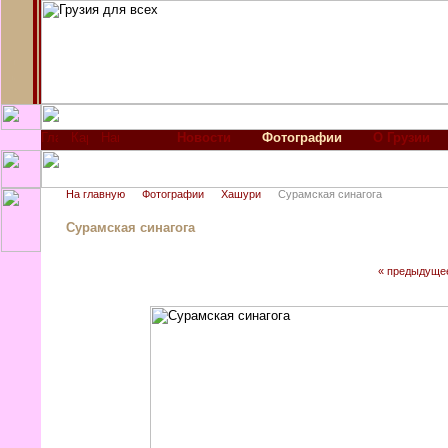
Новости
Фотографии
О Грузии
На главную
Фотографии
Хашури
Сурамская синагога
Сурамская синагога
« предыдуще