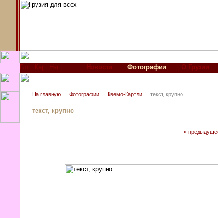
Новости
Фотографии
О Грузии
На главную
Фотографии
Квемо-Картли
текст, крупно
текст, крупно
« предыдуще