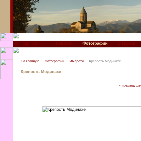
Новости
Фотографии
О Грузии
На главную
Фотографии
Имерети
Крепость Модинахе
Крепость Модинахе
« предыдуще