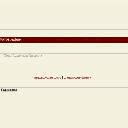
Фотографии
О Грузии
Виза
История Грузии
Экскурси
Храм Архангела Гавриила
« предыдущее фото
|
следующее фото »