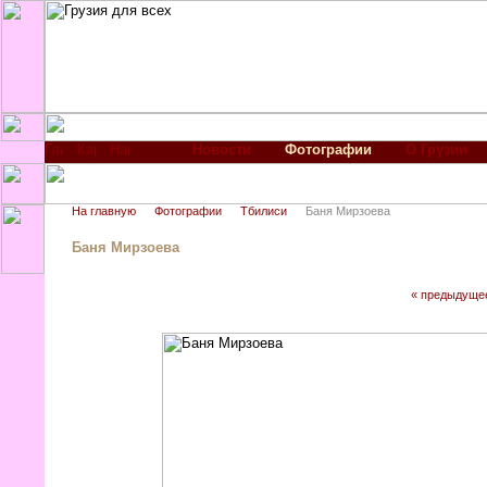
Новости
Фотографии
О Грузии
На главную
Фотографии
Тбилиси
Баня Мирзоева
Баня Мирзоева
« предыдуще