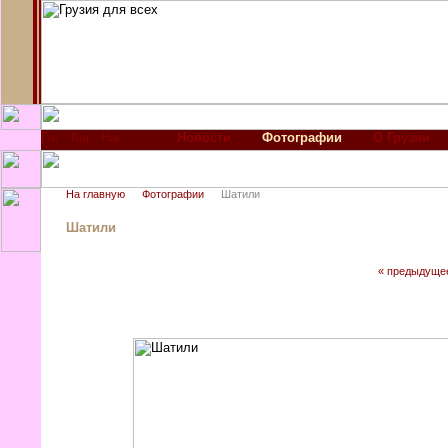
Новости
Фотографии
О Грузии
На главную
Фотографии
Шатили
Шатили
« предыдуще