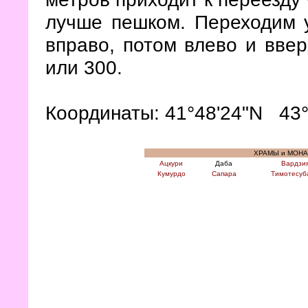
лучше пешком. Переходим у
вправо, потом влево и ввер
или 300.
Координаты: 41°48'24"N 43
ХРАМЫ и МОН
Ацкури
Даба
Вардзи
Кумурдо
Сапара
Тимотесуб