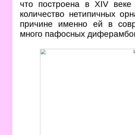
что построена в XIV веке
количество нетипичных орн
причине именно ей в сов
много пафосных диферамбо