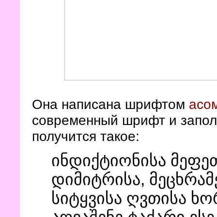
Она написана шрифтом
асо
современный шрифт и запол
получится такое:
ინდიქტიონისა მეფეთ
დიმიტრისა, მეცხრამ
სიტყვისა ღვთისა ხო
აღვაშენე ტაძარი ეს