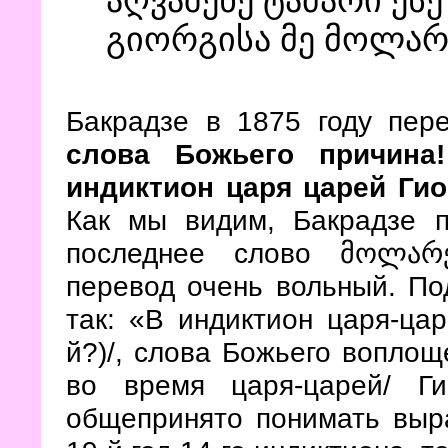
გიორგისა მე მოლარ
Бакрадзе в 1875 году пере
слова Божьего причина
индиктион царя царей Ги
Как мы видим, Бакрадзе п
последнее слово მოლარე
перевод очень вольный. По
так: «В индиктион царя-цар
й?)/, слова Божьего воплощ
во время царя-царей/ Гио
общепринято понимать выра