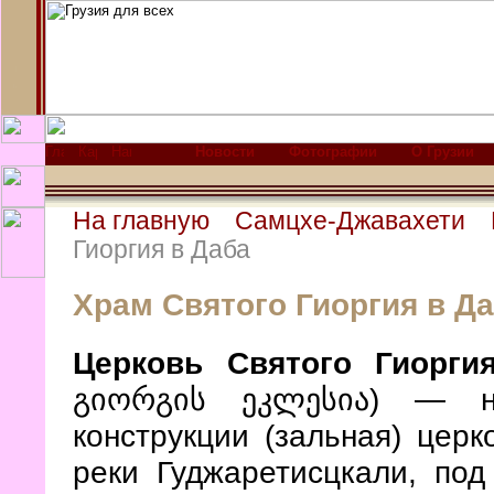
Новости
Фотографии
О Грузии
На главную
Самцхе-Джавахети
Гиоргия в Даба
Храм Святого Гиоргия в Д
Церковь Святого Гиорги
გიორგის ეკლესია) — не
конструкции (зальная) церк
реки Гуджаретисцкали, под