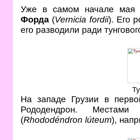
Уже в самом начале мая 
Форда
(
Vernicia fordii
). Его 
его разводили ради тунговог
Ту
На западе Грузии в перво
Рододендрон. Места
(
Rhododéndron lúteum
), нап