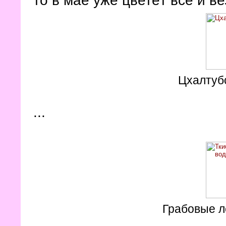
то в мае уже цветёт всё и в
Цхалтубс
...
Грабовые л