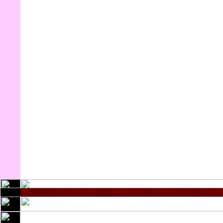
Мцхета-Мтианети
Шида-Картли
Квемо-Картли
Самегре