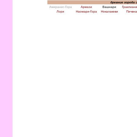
древние города 
Амиранис-Гора
Армази
Вашнари
Граклиани
Лори
Наомари-Гора
Нокалакеви
Пичвна