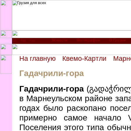
Новости
Фотографии
О Грузии
На главную
Квемо-Картли
Марн
Гадачрили-гора
Гадачрили-гора
(გადაჭრილი
в Марнеульском районе запа
годах было раскопано посе
примерно самое начало 
Поселения этого типа обычн