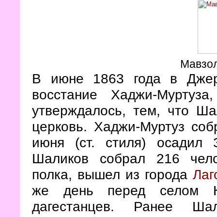
Мавзо
В июне 1863 года в Джер
восстание Хаджи-Муртуза
утверждалось, тем, что Ша
церковь. Хаджи-Муртуз соб
июня (ст. стиля) осадил 
Шаликов собрал 216 чело
полка, вышел из города
Лаг
же день перед селом К
дагестанцев. Ранее Шал