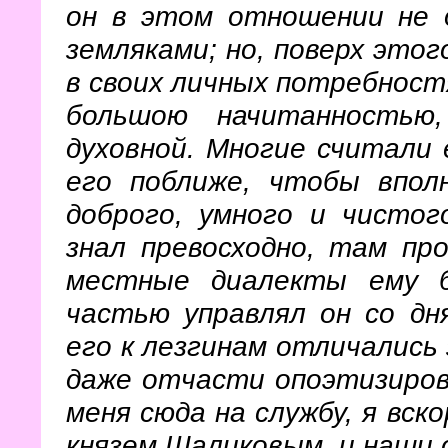
он в этом отношении не 
земляками; но, поверх это
в своих личных потребностя
большою начитанностью
духовной. Многие считали 
его поближе, чтобы впол
доброго, умного и чистог
знал превосходно, там пр
местные диалекты ему б
частью управлял он со дн
его к лезгинам отличались
даже отчасти опоэтизирова
меня сюда на службу, я вск
князем Шаликовым, и наши