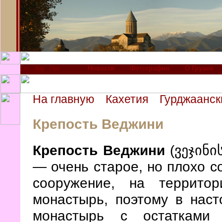
Новости
Фотографии
О Грузии
На главную
Кахетия
Гурджаанск
Крепость Веджини
Крепость Веджини
(ვეჯინი
— очень старое, но плохо 
сооружение, на территор
монастырь, поэтому в нас
монастырь с остатками 