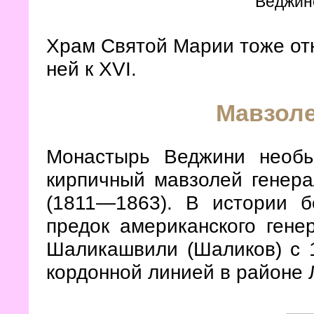
Веджин
Храм Святой Марии тоже отно
ней к XVI.
Мавзол
Монастырь Веджини необы
кирпичный мавзолей генер
(1811—1863). В истории б
предок американского ген
Шаликашвили (Шаликов) с 1
кордонной линией в районе 