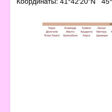
Координаты: 41°42'20"N 45°
Х
Акура
Алаверди
Алвани
Ареши
Долочопи
Икалто
Кацарети
Кветера
Тетри Гиорги
Уриатубани
Хирса
Цхракари