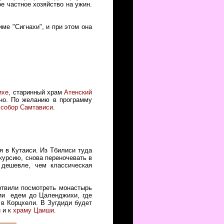
ое частное хозяйство на ужин.
ме "Сигнахи", и при этом она
ихе
, старинный храм
Атенский
ино. По желанию в программу
и
собор Самтависи
.
я в Кутаиси. Из Тбилиси туда
курсию, снова переночевать в
 дешевле, чем классическая
ртвили посмотреть монастырь
лии едем до Цаленджихи, где
 в Корцхели. В Зугдиди будет
и
и к
храму Цаиши
.