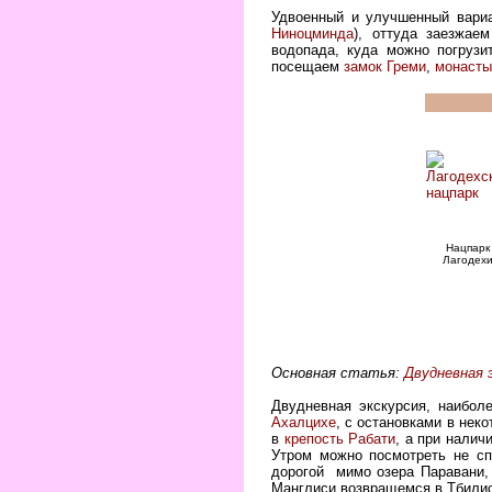
Удвоенный и улучшенный вари
Ниноцминда
), оттуда заезжае
водопада, куда можно погрузи
посещаем
замок Греми
,
монасты
Нацпарк
Лагодех
Основная статья:
Двудневная 
Двудневная экскурсия, наибол
Ахалцихе
, с остановками в нек
в
крепость Рабати
, а при нали
Утром можно посмотреть не 
дорогой мимо озера Паравани,
Манглиси возвращемся в Тбилиси