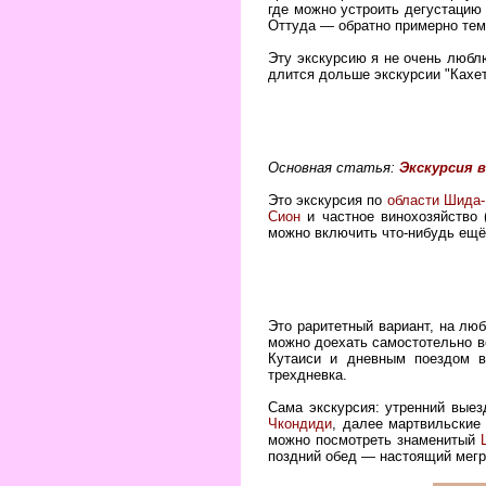
где можно устроить дегустацию 
Оттуда — обратно примерно тем
Эту экскурсию я не очень люблю
длится дольше экскурсии "Кахет
Основная статья:
Экскурсия в
Это экскурсия по
области Шида-
Сион
и частное винохозяйство 
можно включить что-нибудь ещ
Это раритетный вариант, на лю
можно доехать самостотельно в
Кутаиси и дневным поездом в
трехдневка.
Сама экскурсия: утренний выез
Чкондиди
, далее мартвильские
можно посмотреть знаменитый
поздний обед — настоящий мегр