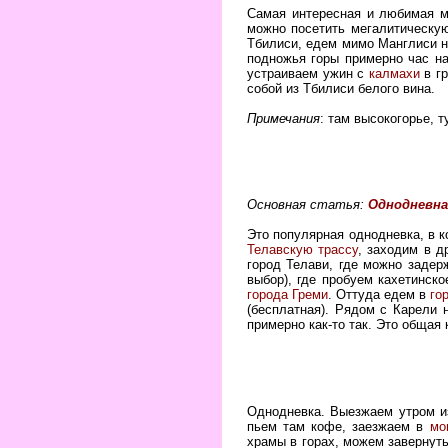
Самая интересная и любимая мн
можно посетить мегалитическ
Тбилиси, едем мимо Манглиси н
подножья горы примерно час на
устраиваем ужин с
калмахи
в гр
собой из Тбилиси белого вина.
Примечания
: там высокогорье, 
Основная статья:
Однодневна
Это популярная однодневка, в к
Телавскую трассу
, заходим в 
город Телави, где можно задер
выбор), где пробуем кахетинс
города Греми
. Оттуда едем в
го
(бесплатная). Рядом с Карели 
примерно как-то так. Это общая
Однодневка. Выезжаем утром и
пьем там кофе, заезжаем в
мо
храмы в горах, можем завернут