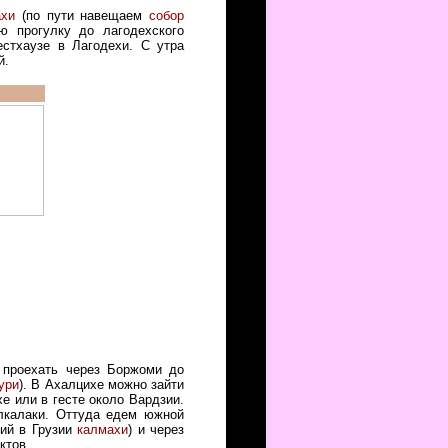
ахи
(по пути навещаем
собор
 прогулку до лагодехского
естхаузе в Лагодехи. С утра
й.
, проехать через Боржоми до
ури
). В Ахалцихе можно зайти
е или в гесте около Вардзии.
алкалаки. Оттуда едем южной
ший в Грузии
калмахи
) и через
ктов.