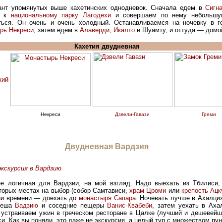
ант упомянутых выше кахетинских однодневок. Сначала едем в
Сигн
м к
национальному парку Лагодехи
и совершаем по нему небольшую
ться. Он очень и очень холодный. Останавливаемся на ночевку в г
рь Некреси
, затем едем в
Алаверди
,
Икалто
и Шуамту, и оттуда — домо
Кахетия двудневная
Некреси
Дзвели-Гавази
Греми
и
Двудневная Вардзия
экскурсия в Вардзию
ее логичная для Вардзии, на мой взгляд. Надо выехать из Тбилиси
оторых местах на выбор (собор Самтависи,
храм Цроми
или
крепость Ацк
чии времени — доехать до
монастыря Сапара
. Ночевать лучше в Ахалцих
спеша
Вадзию
и соседние пещеры
Ванис-Квабеби
, затем уехать в Ах
 устраиваем ужин в греческом ресторане в Цалке (лучший и дешевей
. Как вы поняли, это даже не экскурсия, а целый тур с множеством пун