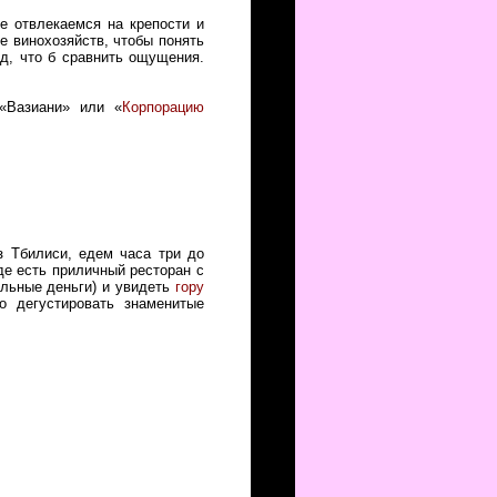
е отвлекаемся на крепости и
е винохозяйств, чтобы понять
д, что б сравнить ощущения.
 «Вазиани» или «
Корпорацию
 Тбилиси, едем часа три до
е есть приличный ресторан с
ельные деньги) и увидеть
гору
 дегустировать знаменитые