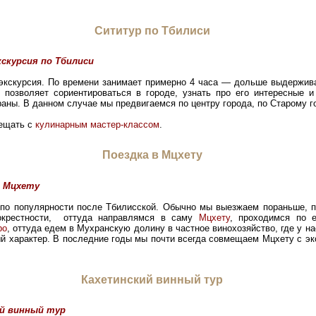
Сититур по Тбилиси
кскурсия по Тбилиси
экскурсия. По времени занимает примерно 4 часа — дольше выдержива
 позволяет сориентироваться в городе, узнать про его интересные и
раны. В данном случае мы предвигаемся по центру города, по Старому г
мещать с
кулинарным мастер-классом
.
Поездка в Мцхету
в Мцхету
 по популярности после Тбилисской. Обычно мы выезжаем пораньше, 
окрестности, оттуда направлямся в саму
Мцхету
, проходимся по 
ро
, оттуда едем в Мухранскую долину в частное винохозяйство, где у н
й характер. В последние годы мы почти всегда совмещаем Мцхету с экс
Кахетинский винный тур
й винный тур