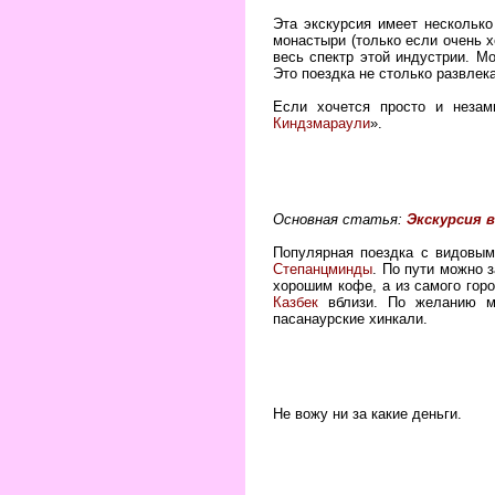
Эта экскурсия имеет несколько
монастыри (только если очень 
весь спектр этой индустрии. М
Это поездка не столько развлек
Если хочется просто и незам
Киндзмараули
».
Основная статья:
Экскурсия в
Популярная поездка с видовы
Степанцминды
. По пути можно 
хорошим кофе, а из самого гор
Казбек
вблизи. По желанию мо
пасанаурские хинкали.
Не вожу ни за какие деньги.