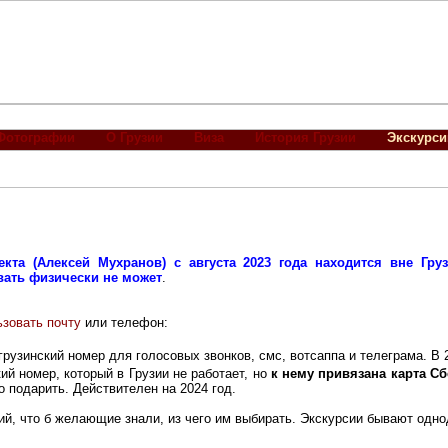
Фотографии
О Грузии
Виза
История Грузии
Экскурси
екта (Алексей Мухранов) с августа 2023 года находится вне Гру
овать физически не может
.
ьзовать почту
или телефон:
грузинский номер для голосовых звонков, смс, вотсаппа и телеграма. В 2
й номер, который в Грузии не работает, но
к нему привязана карта С
о подарить. Действителен на 2024 год.
ий, что б желающие знали, из чего им выбирать. Экскурсии бывают одн