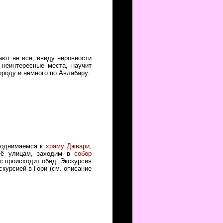
ют не все, ввиду неровности
 неинтересные места, научит
ороду и немного по Авлабару.
поднимаемся к
храму Джвари
,
её улицам, заходим в
собор
ас происходит обед. Экскурсия
курсией в Гори (см. описание