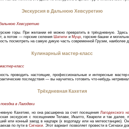
Экскурсия в Дальнюю Хевсуретию
 дальнюю Хевсуретию
урские горы. При желании её можно превратить в трёхдневную. Здесь
т, а потом — горские селения
Шатили
и
Муцо
, горские башни и могильни
ость посмотреть на самую дикую часть современной Грузии, наиболее д
Кулинарный мастер-класс
мастер-класс
ность проводить настоящие, профессиональные и интересные мастер-
 практические последствия — вы научитесь готовить что-нибудь нетривиа
Трёхдневная Кахетия
поездка в Лагодехи
дневную Кахетию, но она расширена за счет посещения
Лагодехского н
ская экскурсия с посещением Телави, Икалто, Кварели и так далее, п
ший или конный заезд в нацпарк (к водопаду или на метеостанцию). Он
аехав по пути в
Сигнахи
. Этот вариант позволяет провести в Сигнахи д