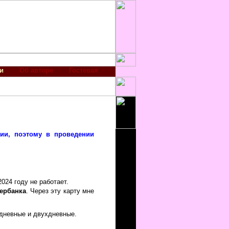
и
Об авторе
Гостевая
зии, поэтому в проведении
024 году не работает.
бербанка
. Через эту карту мне
одневные и двухдневные.