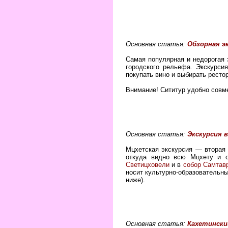
Основная статья:
Обзорная э
Самая популярная и недорогая 
городского рельефа. Экскурсия
покупать вино и выбирать ресто
Внимание! Сититур удобно сов
Основная статья:
Экскурсия 
Мцхетская экскурсия — вторая
откуда видно всю Мцхету и 
Светицховели
и в
собор Самтав
носит культурно-образовательны
ниже).
Основная статья:
Кахетински