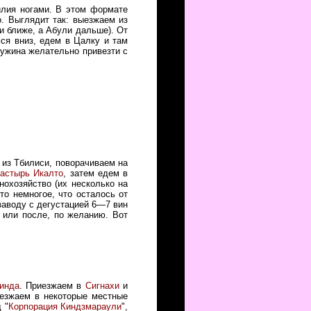
илия ногами. В этом формате
о. Выглядит так: выезжаем из
и ближе, а Абули дальше). От
ся вниз, едем в Цалку и там
 ужина желательно привезти с
 из Тбилиси, поворачиваем на
астырь Икалто
, затем едем в
нохозяйство (их несколько на
 то немногое, что осталось от
нзаводу с дегустацией 6—7 вин
 или после, по желанию. Вот
инда
. Приезжаем в
Сигнахи
и
аезжаем в некоторые местные
 "
Корпорация Киндзмараули
",