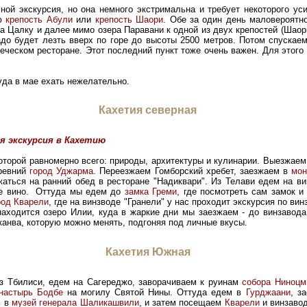
ой экскурсия, но она немного экстримальна и требует некоторого ус
ую
крепость Абули
или
крепость Шаори
. Обе за один день маловероятн
а Цалку и далее мимо озера Паравани к одной из двух крепостей (Шаор
до будет лезть вверх по горе до высоты 2500 метров. Потом спускаем
еческом ресторане. Этот последний пункт тоже очень важен. Для этого
туда в мае ехать нежелательно.
Кахетия северная
я экскурсия в Кахетию
оторой равномерно всего: природы, архитектуры и кулинарии. Выезжаем
древний
город Уджарма
. Переезжаем Гомборский хребет, заезжаем в
мон
жаться на ранний обед в ресторане "Надиквари". Из Телави едем на ви
кое вино. Оттуда мы едем до
замка Греми
, где посмотреть сам замок и
род Кварели
, где на винзводе "Гранели" у нас проходит экскурсия по ви
находится озеро Илии, куда в жаркие дни мы заезжаем - до винзавода
 канва, которую можно менять, подгоняя под личные вкусы.
Кахетия Южная
з Тбилиси, едем на Сагереджо, заворачиваем к руинам
собора Ниноцм
настырь Бодбе
на могилу Святой Нины. Оттуда едем в
Гурджаани
, з
ь в
музей генерала Шаликашвили
, и затем посещаем
Кварели
и винзавод