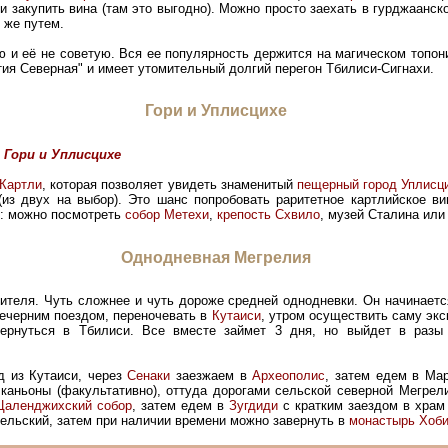
и закупить вина (там это выгодно). Можно просто заехать в гурджаанск
 же путем.
 и её не советую. Вся ее популярность держится на магическом топони
ия Северная" и имеет утомительный долгий перегон Тбилиси-Сигнахи.
Гори и Уплисцихе
 Гори и Уплисцихе
Картли
, которая позволяет увидеть знаменитый
пещерный город Уплисц
(из двух на выбор). Это шанс попробовать раритетное картлийское в
ё: можно посмотреть
собор Метехи
,
крепость Схвило
, музей Сталина ил
Однодневная Мегрелия
бителя. Чуть сложнее и чуть дороже средней однодневки. Он начинаетс
ечерним поездом, переночевать в
Кутаиси
, утром осуществить саму экс
ернуться в Тбилиси. Все вместе займет 3 дня, но выйдет в разы
д из Кутаиси, через
Сенаки
заезжаем в
Археополис
, затем едем в Ма
 каньоны (факультативно), оттуда дорогами сельской северной Мегре
Цаленджихский собор
, затем едем в
Зугдиди
с кратким заездом в храм
ельский, затем при наличии времени можно завернуть в
монастырь Хоб