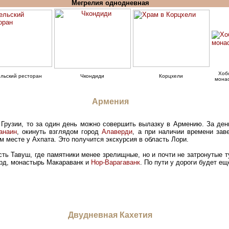
Мегрелия однодневная
Хоб
льский ресторан
Чкондиди
Корцхели
мона
Армения
т Грузии, то за один день можно совершить вылазку в Армению. За де
анаин
, окинуть взглядом город
Алаверди
, а при наличии времени зав
м месте у Ахпата. Это получится экскурсия в область Лори.
сть Тавуш, где памятники менее зрелищные, но и почти не затронутые 
рд, монастырь Макараванк и
Нор-Варагаванк
. По пути у дороги будет ещ
Двудневная Кахетия