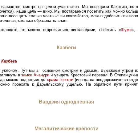
 вариантов, смотря по целям участников. Мы посещаем Кахетию, но н
хочется). наша цель — вино. Мы постараемся посетить как можно больш
ожно посещать только частные винохозяйства, можно добавить винзаво
ательная, сколько образовательная.
ысловато, то можно огарничиться винзаводами, посетить «
Шуми
»,
Казбеги
 Казбеги
м уклоном. Тут мы в основном смотрим и дышим. Выезжаем утром из
заглянуть в
замок Ананури
и увидеть Крестовый перевал. В Степанцминд
ода можно подняться до
храма Гергети
(иногда на внедорожнике за отд
жно проехать к Дарьяльскому ущелью. На обратном пути принято
Вардзия однодневная
Мегалитические крепости