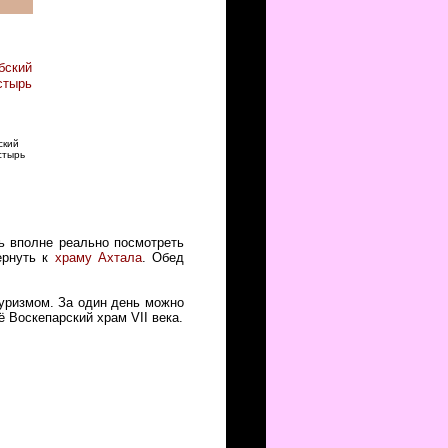
ский
стырь
нь вполне реально посмотреть
ернуть к
храму Ахтала
. Обед
туризмом. За один день можно
ё Воскепарский храм VII века.