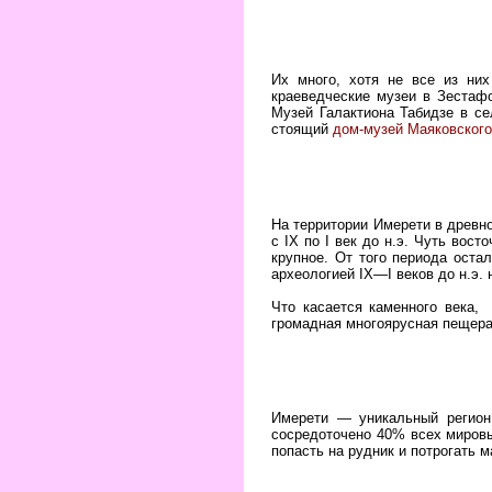
Их много, хотя не все из них
краеведческие музеи в Зестаф
Музей Галактиона Табидзе в с
стоящий
дом-музей Маяковского
На территории Имерети в древн
с IX по I век до н.э. Чуть во
крупное. От того периода оста
археологией IX—I веков до н.э.
Что касается каменного века,
громадная многоярусная пещера
Имерети — уникальный регион,
сосредоточено 40% всех мировы
попасть на рудник и потрогать м