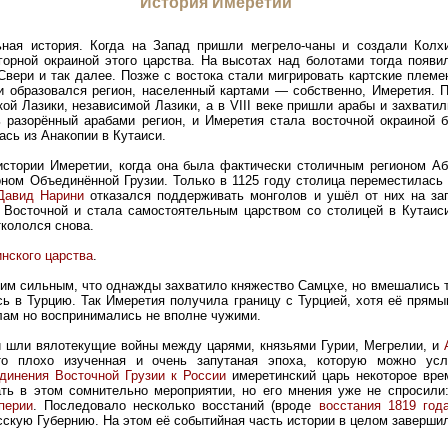
История Имеретии
ная история. Когда на Запад пришли мегрело-чаны и создали Колхи
орной окраиной этого царства. На высотах над болотами тогда появил
 Свери и так далее. Позже с востока стали мигрировать картские племе
ии образовался регион, населенный картами — собственно, Имеретия. 
кой Лазики, независимой Лазики, а в VIII веке пришли арабы и захвати
 разорённый арабами регион, и Имеретия стала восточной окраиной б
ась из Анакопии в Кутаиси.
истории Имеретии, когда она была фактически столичным регионом Абх
оном Объединённой Грузии. Только в 1125 году столица переместилась
Давид Нарини
отказался поддерживать монголов и ушёл от них на за
т Восточной и стала самостоятельным царством со столицей в Кутаис
ткололся снова.
нского царства
.
ким сильным, что однажды захватило княжество Самцхе, но вмешались т
сь в Турцию. Так Имеретия получила границу с Турцией, хотя её прям
лам но воспринимались не вполне чужими.
ии шли вялотекущие войны между царями, князьями Гурии, Мегрелии, и
то плохо изученная и очень запутаная эпоха, которую можно ус
динения Восточной Грузии к России
имеретинский царь некоторое вре
ать в этом сомнительно мероприятии, но его мнения уже не спросили
перии
. Последовало несколько восстаний (вроде
восстания 1819 год
сскую Губернию. На этом её событийная часть истории в целом заверши