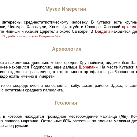
Музеи Имеретии
 интересны среднестатистическому человеку. В Кутаиси есть круп
они, Чиатуре, Харагаули, Хони, Цкалтубо и Сачхере. Хороший
археоло
еле Чквиши и Акакия Церетели около Сачхере. В
Багдати
находится де
.
Подробности про музеи Имеретии >>>
Археология
ости находилось довольно много городов. Крупнейшим, видимо, был Ва
сточнее находился Родополис, еще дальше
Шорапани
. На месте Кутаиси 
лись отдельные развалины, а так же много артефактов, разбросанных 
 надо ехать именно в Имерети.
 то он сосредоточен в основном в Ткибульском районе. Здесь, в сел
 с остатками среднего палеолита.
Геология
 в котором находится громадное месторождение марганца (
Mn
). К
х запасов марганца. Остальные 60% рассеяны по планете мелкими доз
арганец руками.