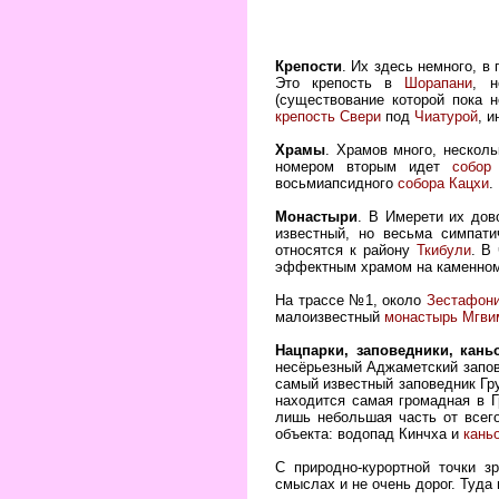
Крепости
. Их здесь немного, в
Это крепость в
Шорапани
, н
(существование которой пока н
крепость Свери
под
Чиатурой
, 
Храмы
. Храмов много, нескол
номером вторым идет
собор
восьмиапсидного
собора Кацхи
.
Монастыри
. В Имерети их до
известный, но весьма симпат
относятся к району
Ткибули
. В
эффектным храмом на каменном
На трассе №1, около
Зестафон
малоизвестный
монастырь Мгви
Нацпарки, заповедники, кан
несёрьезный Аджаметский запо
самый известный заповедник Гр
находится самая громадная в 
лишь небольшая часть от всег
объекта: водопад Кинчха и
кань
С природно-курортной точки 
смыслах и не очень дорог. Туда