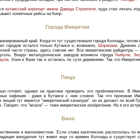
лся
кутаисский аэропорт имени Давида Строителя
, куда стал летать лоу
ывают копеечные рейсы на Кипр.
Города Имеретии
изированный край. Когда-то тут существовали города Колхиды, потом гр
 из городов остался только Кутаиси и, возможно,
Шорапани
. Древних
точной части страны, здесь совсем нет. Все имеретинские райцентры —
уголь. Вокруг металургических заводов возникли города
Ткибули
,
Зе
аули
, Хони и Вани так и остались по сути деревнями. Так что Имерети
Пища
ошо готовят, однако на практике проверить это проблематично. В Им
тных кафешек - даже в Кутаиси с ним сложно. Так что проезжая Им
 вещей тут имеется "имеретинский хачапури", но их делают по всей Гру
. Говорят, что "мхали" — тоже имеретинское изобретение. Но я его встр
Вино
нственное и малоизвестное. Если слава кахетинских расползлась по в
традиция виноделия тут живет еще со времен Колхиды и существует с