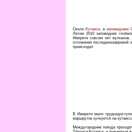
Около
Кутаиси
, в
заповеднике 
Летом 2010 заповедник глобал
Имерети совсем нет вулканов,
отложения послединозавровой э
происходит.
В Имерети мало труднодоступн
маршруток кучкуется на кутаисс
Междугородние поезда проходят
Тбилиси-Кутаиси, и прицепные в