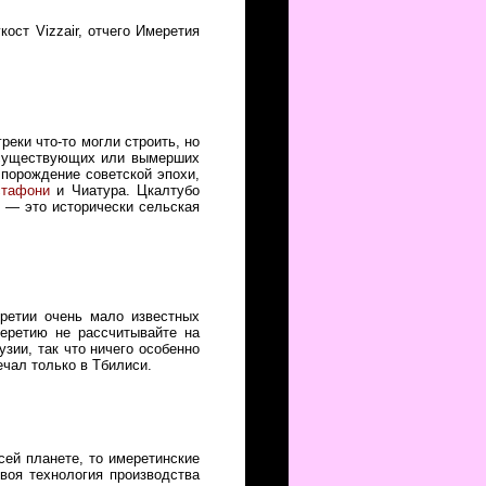
кост Vizzair, отчего Имеретия
еки что-то могли строить, но
 существующих или вымерших
 порождение советской эпохи,
стафони
и Чиатура. Цкалтубо
я — это исторически сельская
еретии очень мало известных
еретию не рассчитывайте на
зии, так что ничего особенно
ечал только в Тбилиси.
сей планете, то имеретинские
воя технология производства