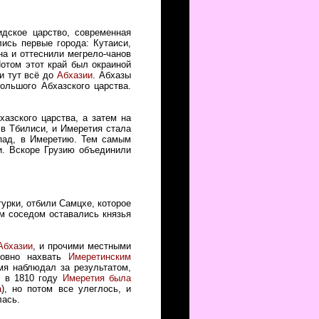
дское царство, современная
ись первые города: Кутаиси,
на и оттеснили мегрело-чанов
Потом этот край был окраиной
ли тут всё до
Абхазии
. Абхазы
ольшого Абхазского царства.
азского царства, а затем на
 в Тбилиси, и Имеретия стала
пад, в Имеретию. Тем самым
и. Вскоре Грузию объединили
урки, отбили Самцхе, которое
ым соседом оставались князья
Абхазии
, и прочими местными
ловно нахвать
Имеретинским
мя наблюдал за результатом,
: в 1810 году
Имеретия была
а
), но потом все улеглось, и
лась.