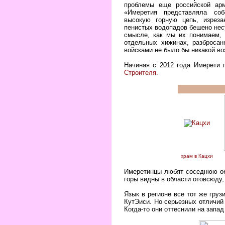
проблемы еще российской арм
«
Имеретия представляла со
высокую горную цепь, изрез
пенистых водопадов бешено несу
смысле, как мы их понимаем, 
отдельных хижинах, разбросан
войсками не было бы никакой в
Начиная с 2012 года Имерети 
Строителя.
храм в Кацхи
Имеретинцы любят соседнюю обл
горы видны в области отовсюду,
Язык в регионе все тот же груз
КутЭиси. Но серьезных отличий
Когда-то они оттеснили на запа