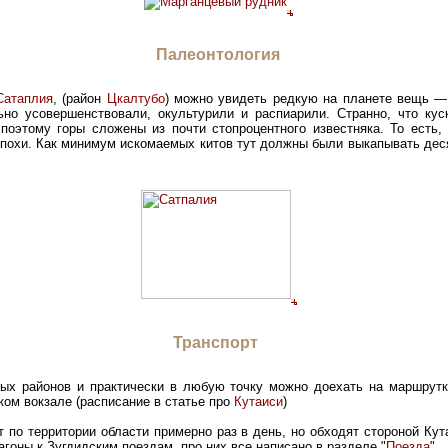
Палеонтология
Сатаплия
, (район
Цкалтубо
) можно увидеть редкую на планете вещь —
ьно усовершенствовали, окультурили и распиарили. Странно, что кус
 поэтому горы сложены из почти стопроцентного известняка. То есть
похи. Как минимум искомаемых китов тут должны были выкапывать деся
Транспорт
ых районов и практически в любую точку можно доехать на маршрутк
ком вокзале (расписание в статье про
Кутаиси
)
 по территории области примерно раз в день, но обходят стороной Ку
агоны к Зугдидским поездам, про них все написано в разделе "
Поезда
".