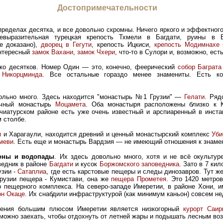
Достопримечательности
 пределах десятка, и все довольно скромны. Ничего яркого и эффектног
евыразительная турецкая крепость Тхмели в Багдати, руины в В
е доказано),
дворец в Гегути
, крепость Ицкиси,
крепость Модимнахе
интересный
замок Вахани
,
замок Чхери
, что-то в Сулори и, возможно, ест
ько десятков. Номер Один — это, конечно, феерический
собор Баграта
 Никорцминда
. Все остальные гораздо менее знамениты. Есть кое
вольно много. Здесь находится "монастырь №1 Грузии" —
Гелати
. Ряд
ичный монастырь
Моцамета
. Оба монастыря расположены близко к К
 чиатурском районе есть уже очень известный и арспиаренный в инст
 столбе.
и
и Харагаули, находится древний и ценный монастырский комплекс
Уби
меви
. Есть еще и монастырь Вардзия — не имеющий отношения к знам
ьоны и водопады
. Их здесь довольно много, хотя и не всё окультур
ведник в районе
Багдати
и кусок
Боржомского заповедника
. Зато в 7 ки
узии -
Сатаплиа
, где есть карстовые пещеры и следы динозавров. Тут ж
Грузии пещера - Кумистави, она же
пещера Прометея
. Это 1420 метро
о пещерного комплекса. На северо-западе Имеретии, в районе Хони, 
он Окаце
. Их снабдили инфраструктурой (как минимум каньон) совсем не
зрения большим плюсом Имеретии является низкогорный
курорт Саир
 можно заехать, чтобы отдохнуть от летней жары и подышать лесным во