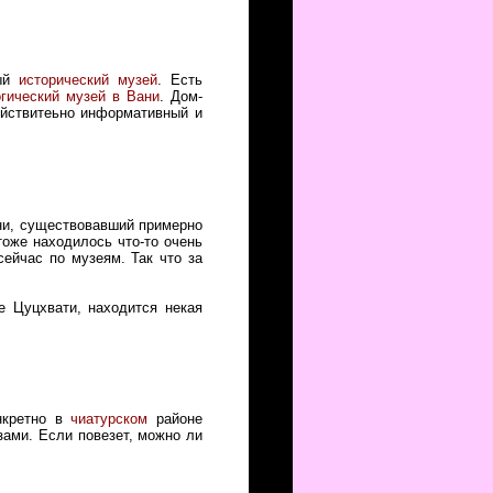
ный
исторический музей
. Есть
гический музей в Вани
. Дом-
йствитеьно информативный и
ни, существовавший примерно
тоже находилось что-то очень
сейчас по музеям. Так что за
е Цуцхвати, находится некая
онкретно в
чиатурском
районе
ами. Если повезет, можно ли