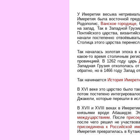
У Имеретии весьма нетривиаль
Имеретия была восточной предг
Родополис,
Ванское городище
,
на запад. Так в Западной Груз
Понтийского царства, византийс
начали постепенно отвоёвывать
Столица этого царства перенесл
Так началась золотая эпоха в 
какое-то время столичным реги
провинцией. В 1262 году царь
Западная Грузия откололась о
обратно, но в 1466 году Запад о
Так начинается
История Имерети
В XVI веке это царство было та
потом постепено интегрировало
Джакели, которые перешли в ис
В XVII и XVIII веках в Имерет
князьями вроде Абашидзе. Э
междуцарствием
. После
присое
после чего решил не участвов
присоединена к Российской им
Имеретия превратилась в Кутаи