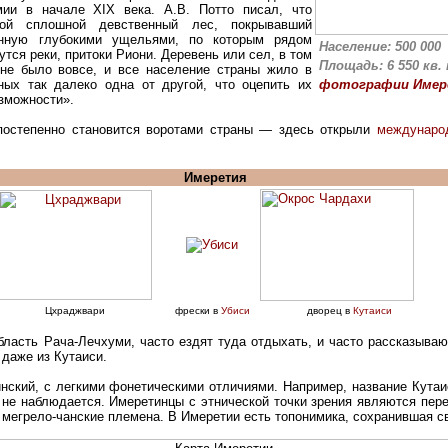
ии в начале XIX века. А.В. Потто писал, что
бой сплошной девственный лес, покрывавший
анную глубокими ущельями, по которым рядом
Население: 500 000
тся реки, притоки Риони. Деревень или сел, в том
Площадь: 6 550 кв. 
не было вовсе, и все население страны жило в
ных так далеко одна от другой, что оцепить их
фотографии Имер
озможности
».
постепенно становится воротами страны — здесь открыли
междунаро
Имеретия
Цхраджвари
фрески в
Убиси
дворец в
Кутаиси
асть Рача-Лечхуми, часто ездят туда отдыхать, и часто рассказывают
 даже из Кутаиси.
инский, с легкими фонетическими отличиями. Например, название Кутаи
 не наблюдается. Имеретинцы с этнической точки зрения являются пер
д мегрело-чанские племена. В Имеретии есть топонимика, сохранившая с