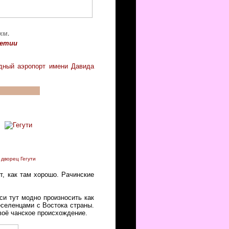
км.
етии
дный аэропорт имени Давида
дворец Гегути
, как там хорошо. Рачинские
си тут модно произносить как
еселенцами с Востока страны.
воё чанское происхождение.