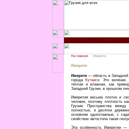
Новости
На главную
Имерети
Имерети
Имерети
— область в Западной 
города
Кутаиси
. Это зелёная,
тёплая и влажная, как примо
Западной Грузии, в прошлом лич
Имеретия весьма плотно и сво
человек, поэтому плотность на
Грузии. Пространства между
полностью, и десятки дереве
основном одноэтажные, с сади
свойствах автостопа такая геог
Эта особенность Имеретии — 