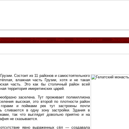
Фотографии
О Грузии
Виза
История Грузии
Экскурси
Грузии. Состоит из 11 районов и самостоятельного
 тёплая, влажная часть Грузии, хотя и не такая
рская часть. Это как бы столичный район всей
ная территория имеретинских царей.
еобразно заселена. Тут проживает полмиллиона
селения высокая, это второй по плотности район
 горами и поймами рек тут застроены почти
нь сливаются в одну зону застройки. Здания в
ками, так что выглядит довольно приятно и на
рафия не сказывается.
отсутствие явно выраженных сёл — создавала