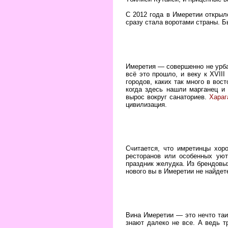
С 2012 года в Имеретии откры
сразу стала воротами страны. Б
Имеретия — совершенно не урбан
всё это прошло, и веку к XVIII
городов, каких так много в вос
когда здесь нашли марганец и 
вырос вокруг санаториев.
Хараг
цивилизация.
Считается, что имретинцы хор
ресторанов или особенных ую
праздник желудка. Из брендовых
нового вы в Имеретии не найдете
Вина Имеретии — это нечто таи
знают далеко не все. А ведь 