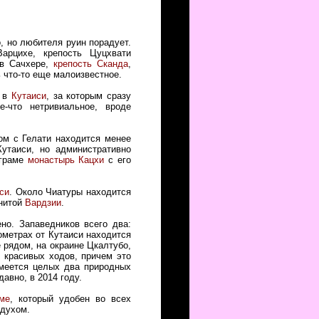
о, но любителя руин порадует.
арцихе, крепость Цуцхвати
в Сачхере,
крепость Сканда
,
ь что-то еще малоизвестное.
в
Кутаиси
, за которым сразу
-что нетривиальное, вроде
ом с Гелати находится менее
утаиси, но административно
аграме
монастырь Кацхи
с его
си
. Около Чиатуры находится
енитой
Вардзии
.
ено. Запаведников всего два:
лометрах от Кутаиси находится
е рядом, на окраине Цкалтубо,
в красивых ходов, причем это
имеется целых два природных
давно, в 2014 году.
ме
, который удобен во всех
здухом.