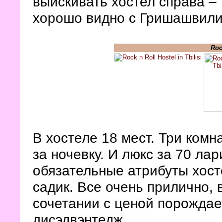
выискивать хостел справа –
хорошо видно с Гришашвили
Roc
В хостеле 18 мест. Три комн
за ночевку. И люкс за 70 ла
обязательные атрибуты хост
садик. Все очень прилично, в
сочетании с ценой порожда
дисэдвэнтедж.