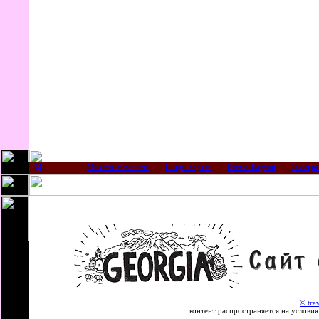
Мцхета-Мтианети
Шида-Картли
Квемо-Картли
Самегре
© tra
контент распространяется на условиях