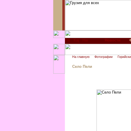
Новости
На главную
Фотографии
Горийски
Село Пели