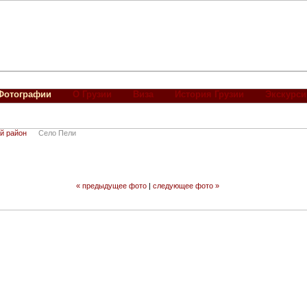
Фотографии
О Грузии
Виза
История Грузии
Экскурси
й район
Село Пели
« предыдущее фото
|
следующее фото »