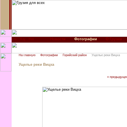
Новости
Фотографии
О Грузии
На главную
Фотографии
Горийский район
Ущелье реки Вицха
Ущелье реки Вицха
« предыдуще