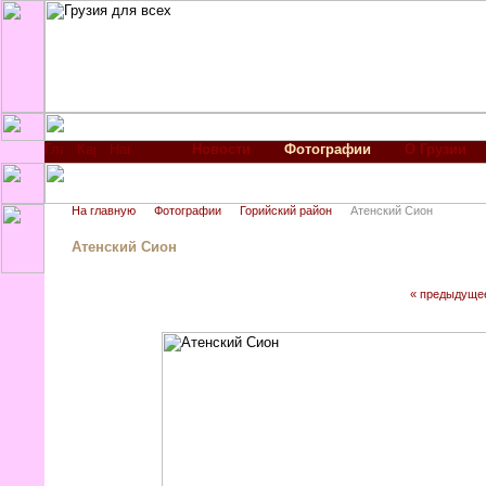
Новости
Фотографии
О Грузии
На главную
Фотографии
Горийский район
Атенский Сион
Атенский Сион
« предыдуще